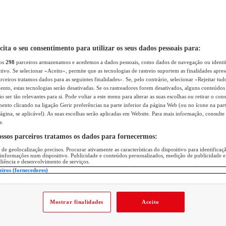
icita o seu consentimento para utilizar os seus dados pessoais para:
sos
298
parceiros armazenamos e acedemos a dados pessoais, como dados de navegação ou identif
itivo. Se selecionar «Aceito», permite que as tecnologias de rastreio suportem as finalidades apr
rceiros tratamos dados para as seguintes finalidades». Se, pelo contrário, selecionar «Rejeitar tud
ento, estas tecnologias serão desativadas. Se os rastreadores forem desativados, alguns conteúdo
 ser tão relevantes para si. Pode voltar a este menu para alterar as suas escolhas ou retirar o con
nto clicando na ligação Gerir preferências na parte inferior da página Web (ou no ícone na part
ágina, se aplicável). As suas escolhas serão aplicadas em Website. Para mais informação, consulte 
e.
ossos parceiros tratamos os dados para fornecermos:
 de geolocalização precisos. Procurar ativamente as características do dispositivo para identifica
 informações num dispositivo. Publicidade e conteúdos personalizados, medição de publicidade e
diência e desenvolvimento de serviços.
eiros (fornecedores)
Mostrar finalidades
Aceito