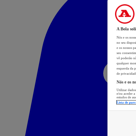
A Bola sol
Nós e os nos
no seu dispos
e os nossos pa
seu consentim
vê poderão não
qualquer mome
esquerda da p
de privacidad
Nós e os n
Utilizar dados
e/ou aceder a
estudos de au
Lista de parc