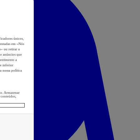
icadores únicos,
esentadas em «Nós
o» ou retirar o
s e anúncios que
sentimento a
e inferior
a nossa política
ção. Armazenar
 conteúdos,