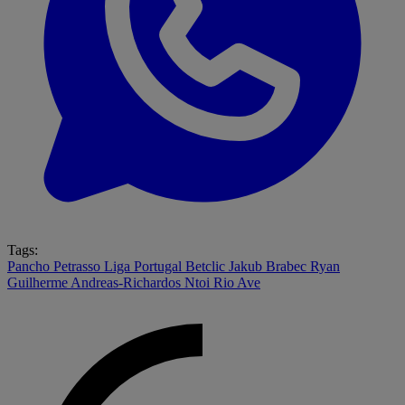
Tags:
Pancho Petrasso
Liga Portugal Betclic
Jakub Brabec
Ryan
Guilherme
Andreas-Richardos Ntoi
Rio Ave