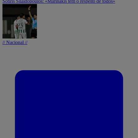
Sotiris Silaidopoulos: «Marinakis tem o respeito de todos»
// Nacional //