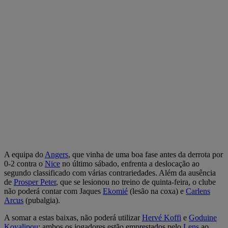
A equipa do
Angers
, que vinha de uma boa fase antes da derrota por
0-2 contra o
Nice
no último sábado, enfrenta a deslocação ao
segundo classificado com várias contrariedades. Além da ausência
de
Prosper Peter
, que se lesionou no treino de quinta-feira, o clube
não poderá contar com Jaques
Ekomié
(lesão na coxa) e
Carlens
Arcus
(pubalgia).
A somar a estas baixas, não poderá utilizar
Hervé Koffi
e
Goduine
Koyalipou
: ambos os jogadores estão emprestados pelo
Lens
ao