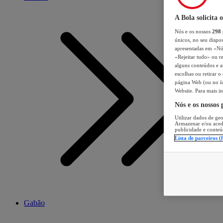
A Bola solicita 
Nós e os nossos
298
únicos, no seu dispos
apresentadas em «Nós 
«Rejeitar tudo» ou re
alguns conteúdos e an
escolhas ou retirar 
página Web (ou no íc
Website. Para mais in
Nós e os nossos
Utilizar dados de geo
Armazenar e/ou aced
publicidade e conteú
Lista de parceiros (
Gabão