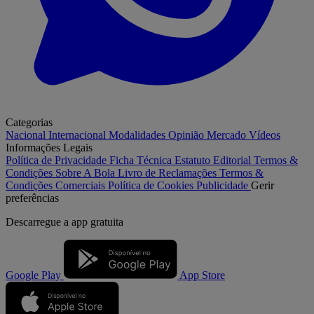
Categorias
Nacional
Internacional
Modalidades
Opinião
Mercado
Vídeos
Informações Legais
Política de Privacidade
Ficha Técnica
Estatuto Editorial
Termos &
Condições
Sobre A Bola
Livro de Reclamações
Termos &
Condições Comerciais
Política de Cookies
Publicidade
Gerir
preferências
Descarregue a
app gratuita
Google Play
App Store