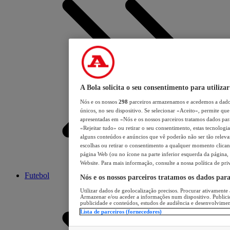
A Bola solicita o seu consentimento para utilizar
Nós e os nossos
298
parceiros armazenamos e acedemos a dados
únicos, no seu dispositivo. Se selecionar «Aceito», permite que 
apresentadas em «Nós e os nossos parceiros tratamos dados para 
«Rejeitar tudo» ou retirar o seu consentimento, estas tecnologia
alguns conteúdos e anúncios que vê poderão não ser tão relevant
escolhas ou retirar o consentimento a qualquer momento clicand
página Web (ou no ícone na parte inferior esquerda da página, s
Website. Para mais informação, consulte a nossa política de pri
Futebol
Nós e os nossos parceiros tratamos os dados par
Utilizar dados de geolocalização precisos. Procurar ativamente a
Armazenar e/ou aceder a informações num dispositivo. Publici
publicidade e conteúdos, estudos de audiência e desenvolvimen
Lista de parceiros (fornecedores)