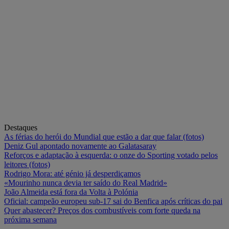
Destaques
As férias do herói do Mundial que estão a dar que falar (fotos)
Deniz Gul apontado novamente ao Galatasaray
Reforços e adaptação à esquerda: o onze do Sporting votado pelos
leitores (fotos)
Rodrigo Mora: até génio já desperdiçamos
«Mourinho nunca devia ter saído do Real Madrid»
João Almeida está fora da Volta à Polónia
Oficial: campeão europeu sub-17 sai do Benfica após críticas do pai
Quer abastecer? Preços dos combustíveis com forte queda na
próxima semana