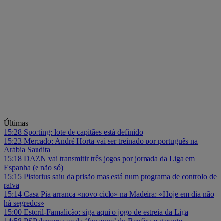
Últimas
15:28
Sporting: lote de capitães está definido
15:23
Mercado: André Horta vai ser treinado por português na
Arábia Saudita
15:18
DAZN vai transmitir três jogos por jornada da Liga em
Espanha (e não só)
15:15
Pistorius saiu da prisão mas está num programa de controlo de
raiva
15:14
Casa Pia arranca «novo ciclo» na Madeira: «Hoje em dia não
há segredos»
15:00
Estoril-Famalicão: siga aqui o jogo de estreia da Liga
14:58
PSP demarca-se da ‘fan zone’ do Benfica e garante