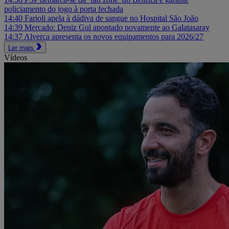
policiamento do jogo à porta fechada
14:40
Farioli apela à dádiva de sangue no Hospital São João
14:39
Mercado: Deniz Gul apontado novamente ao Galatasaray
14:37
Alverca apresenta os novos equipamentos para 2026/27
Ler mais
Vídeos