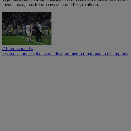
menos boas, mas foi uma escolha que fiz», explicou.
// Internacional //
Lyon desilude e cai da zona de apuramento direto para a Champions