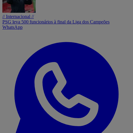
// Internacional //
PSG leva 500 funcionários à final da Liga dos Campeões
WhatsApp