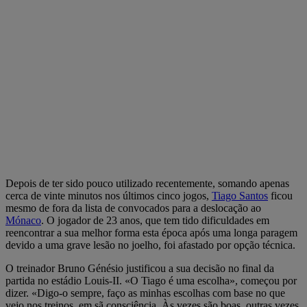
Depois de ter sido pouco utilizado recentemente, somando apenas
cerca de vinte minutos nos últimos cinco jogos,
Tiago Santos
ficou
mesmo de fora da lista de convocados para a deslocação ao
Mónaco
. O jogador de 23 anos, que tem tido dificuldades em
reencontrar a sua melhor forma esta época após uma longa paragem
devido a uma grave lesão no joelho, foi afastado por opção técnica.
O treinador Bruno Génésio justificou a sua decisão no final da
partida no estádio Louis-II. «O Tiago é uma escolha», começou por
dizer. «Digo-o sempre, faço as minhas escolhas com base no que
vejo nos treinos, em sã consciência. Às vezes são boas, outras vezes