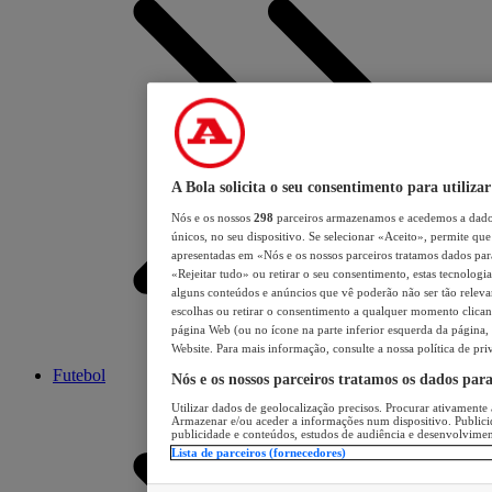
A Bola solicita o seu consentimento para utilizar
Nós e os nossos
298
parceiros armazenamos e acedemos a dados
únicos, no seu dispositivo. Se selecionar «Aceito», permite que 
apresentadas em «Nós e os nossos parceiros tratamos dados para 
«Rejeitar tudo» ou retirar o seu consentimento, estas tecnologia
alguns conteúdos e anúncios que vê poderão não ser tão relevant
escolhas ou retirar o consentimento a qualquer momento clicand
página Web (ou no ícone na parte inferior esquerda da página, s
Website. Para mais informação, consulte a nossa política de pri
Futebol
Nós e os nossos parceiros tratamos os dados par
Utilizar dados de geolocalização precisos. Procurar ativamente a
Armazenar e/ou aceder a informações num dispositivo. Publici
publicidade e conteúdos, estudos de audiência e desenvolvimen
Lista de parceiros (fornecedores)