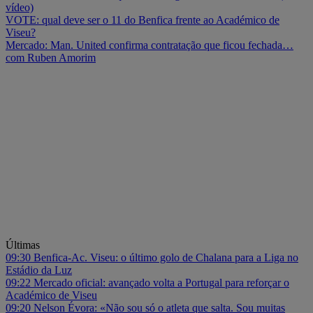
vídeo)
VOTE: qual deve ser o 11 do Benfica frente ao Académico de
Viseu?
Mercado: Man. United confirma contratação que ficou fechada…
com Ruben Amorim
Últimas
09:30
Benfica-Ac. Viseu: o último golo de Chalana para a Liga no
Estádio da Luz
09:22
Mercado oficial: avançado volta a Portugal para reforçar o
Académico de Viseu
09:20
Nelson Évora: «Não sou só o atleta que salta. Sou muitas