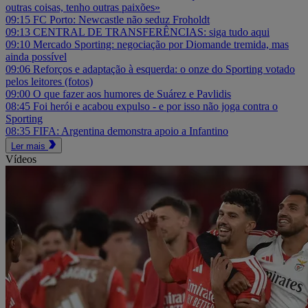
outras coisas, tenho outras paixões»
09:15
FC Porto: Newcastle não seduz Froholdt
09:13
CENTRAL DE TRANSFERÊNCIAS: siga tudo aqui
09:10
Mercado Sporting: negociação por Diomande tremida, mas
ainda possível
09:06
Reforços e adaptação à esquerda: o onze do Sporting votado
pelos leitores (fotos)
09:00
O que fazer aos humores de Suárez e Pavlidis
08:45
Foi herói e acabou expulso - e por isso não joga contra o
Sporting
08:35
FIFA: Argentina demonstra apoio a Infantino
Ler mais
Vídeos