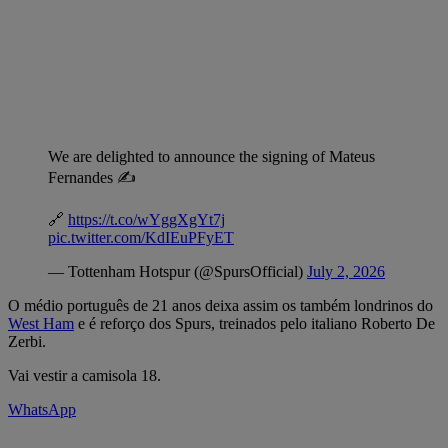
We are delighted to announce the signing of Mateus
Fernandes ✍️
🔗
https://t.co/wYggXgYt7j
pic.twitter.com/KdIEuPFyET
— Tottenham Hotspur (@SpursOfficial)
July 2, 2026
O médio português de 21 anos deixa assim os também londrinos do
West Ham
e é reforço dos Spurs, treinados pelo italiano Roberto De
Zerbi.
Vai vestir a camisola 18.
WhatsApp