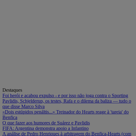
Destaques
Foi herói e acabou expulso - e por isso não joga contra o Sporting
Pavlidis, Schjelderup, os testes, Rafa e o dilema da baliza — tudo o
que disse Marco Silva
«Dois estúpidos penáltis...» Treinador do Hearts reage à 'tareia' do
Benfica
O que fazer aos humores de Suárez e Pavlidis
FIFA: Argentina demonstra apoio a Infantino
A análise de Pedro Henriques à arbitragem do Benfica-Hearts (com