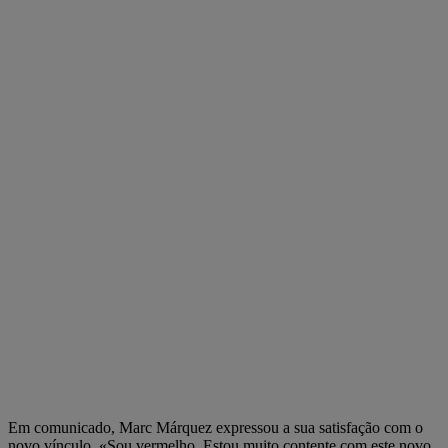
Em comunicado, Marc Márquez expressou a sua satisfação com o
novo vínculo. «Sou vermelho. Estou muito contente com este novo