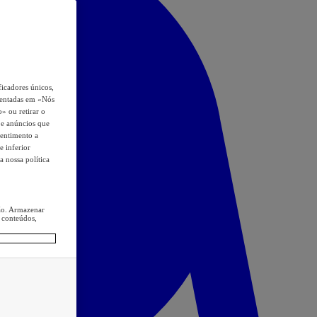
icadores únicos,
esentadas em «Nós
o» ou retirar o
s e anúncios que
sentimento a
e inferior
a nossa política
ção. Armazenar
 conteúdos,