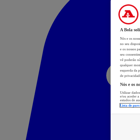
A Bola sol
Nós e os nos
no seu dispos
e os nossos pa
seu consentim
vê poderão não
qualquer mome
esquerda da p
de privacidad
Nós e os n
Utilizar dados
e/ou aceder a
estudos de au
Lista de parc