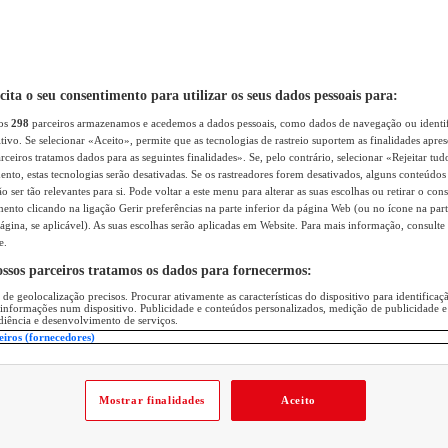
icita o seu consentimento para utilizar os seus dados pessoais para:
sos
298
parceiros armazenamos e acedemos a dados pessoais, como dados de navegação ou identif
itivo. Se selecionar «Aceito», permite que as tecnologias de rastreio suportem as finalidades apr
rceiros tratamos dados para as seguintes finalidades». Se, pelo contrário, selecionar «Rejeitar tud
ento, estas tecnologias serão desativadas. Se os rastreadores forem desativados, alguns conteúdo
 ser tão relevantes para si. Pode voltar a este menu para alterar as suas escolhas ou retirar o con
nto clicando na ligação Gerir preferências na parte inferior da página Web (ou no ícone na part
ágina, se aplicável). As suas escolhas serão aplicadas em Website. Para mais informação, consulte 
e.
ossos parceiros tratamos os dados para fornecermos:
 de geolocalização precisos. Procurar ativamente as características do dispositivo para identifica
 informações num dispositivo. Publicidade e conteúdos personalizados, medição de publicidade e
diência e desenvolvimento de serviços.
eiros (fornecedores)
Mostrar finalidades
Aceito