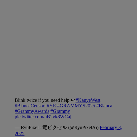
Blink twice if you need help 👀
#KanyeWest
#BiancaCensori
#YE
#GRAMMYS2025
#Bianca
#GrammyAwards
#Grammy
pic.twitter.com/uB2vk8WCaj
— RyuPixel - 竜ピクセル (@RyuPixelAi)
February 3,
2025