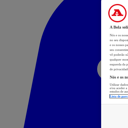
A Bola sol
Nós e os nos
no seu dispos
e os nossos pa
seu consentim
vê poderão não
qualquer mome
esquerda da p
de privacidad
Nós e os n
Utilizar dados
e/ou aceder a
estudos de au
Lista de parc