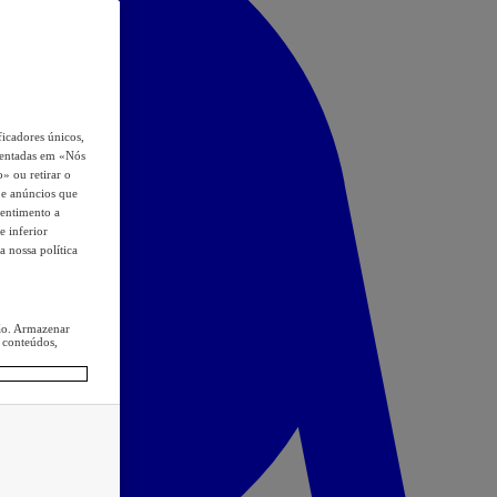
icadores únicos,
esentadas em «Nós
o» ou retirar o
s e anúncios que
sentimento a
e inferior
a nossa política
ção. Armazenar
 conteúdos,