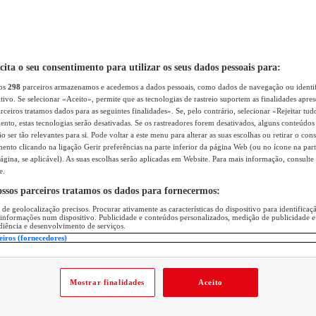
icita o seu consentimento para utilizar os seus dados pessoais para:
sos
298
parceiros armazenamos e acedemos a dados pessoais, como dados de navegação ou identif
itivo. Se selecionar «Aceito», permite que as tecnologias de rastreio suportem as finalidades apr
rceiros tratamos dados para as seguintes finalidades». Se, pelo contrário, selecionar «Rejeitar tud
ento, estas tecnologias serão desativadas. Se os rastreadores forem desativados, alguns conteúdo
 ser tão relevantes para si. Pode voltar a este menu para alterar as suas escolhas ou retirar o con
nto clicando na ligação Gerir preferências na parte inferior da página Web (ou no ícone na part
ágina, se aplicável). As suas escolhas serão aplicadas em Website. Para mais informação, consulte 
e.
ossos parceiros tratamos os dados para fornecermos:
 de geolocalização precisos. Procurar ativamente as características do dispositivo para identifica
 informações num dispositivo. Publicidade e conteúdos personalizados, medição de publicidade e
diência e desenvolvimento de serviços.
eiros (fornecedores)
Mostrar finalidades
Aceito