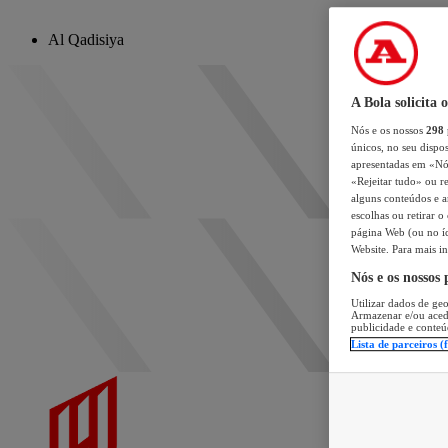
Al Qadisiya
A Bola solicita 
Nós e os nossos
298
únicos, no seu dispos
apresentadas em «Nós 
«Rejeitar tudo» ou re
alguns conteúdos e an
escolhas ou retirar 
página Web (ou no íc
Website. Para mais in
Nós e os nossos
Utilizar dados de geo
Armazenar e/ou aced
publicidade e conteú
Lista de parceiros (