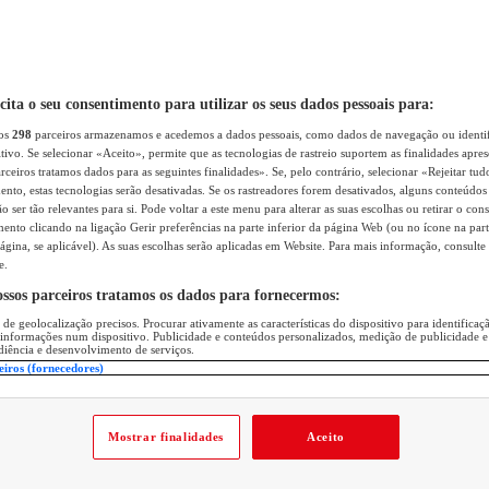
icita o seu consentimento para utilizar os seus dados pessoais para:
sos
298
parceiros armazenamos e acedemos a dados pessoais, como dados de navegação ou identif
itivo. Se selecionar «Aceito», permite que as tecnologias de rastreio suportem as finalidades apr
rceiros tratamos dados para as seguintes finalidades». Se, pelo contrário, selecionar «Rejeitar tud
ento, estas tecnologias serão desativadas. Se os rastreadores forem desativados, alguns conteúdo
 ser tão relevantes para si. Pode voltar a este menu para alterar as suas escolhas ou retirar o con
nto clicando na ligação Gerir preferências na parte inferior da página Web (ou no ícone na part
ágina, se aplicável). As suas escolhas serão aplicadas em Website. Para mais informação, consulte 
e.
ossos parceiros tratamos os dados para fornecermos:
 de geolocalização precisos. Procurar ativamente as características do dispositivo para identifica
 informações num dispositivo. Publicidade e conteúdos personalizados, medição de publicidade e
diência e desenvolvimento de serviços.
eiros (fornecedores)
Mostrar finalidades
Aceito