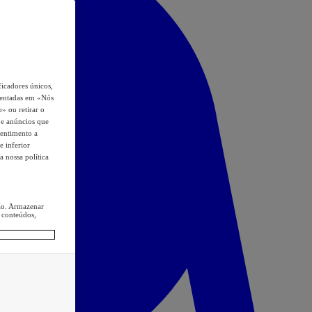
icadores únicos,
esentadas em «Nós
o» ou retirar o
s e anúncios que
sentimento a
e inferior
a nossa política
ção. Armazenar
 conteúdos,