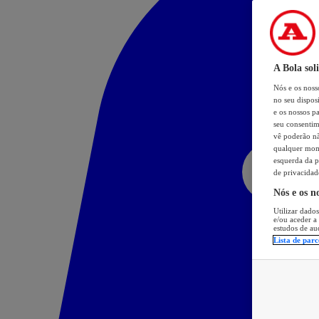
A Bola sol
Nós e os nos
no seu dispos
e os nossos pa
seu consentim
vê poderão não
qualquer mome
esquerda da p
de privacidad
Nós e os n
Utilizar dados
e/ou aceder a
estudos de au
Lista de parc