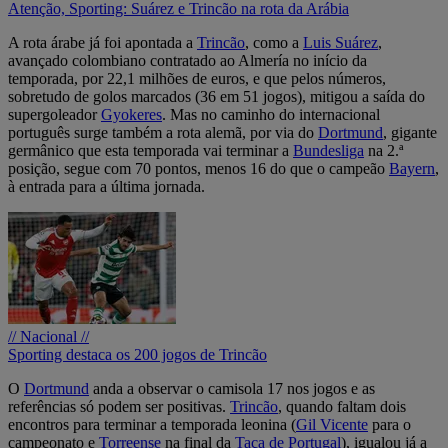
Atenção, Sporting: Suárez e Trincão na rota da Arábia
A rota árabe já foi apontada a
Trincão
, como a
Luis Suárez
,
avançado colombiano contratado ao Almería no início da
temporada, por 22,1 milhões de euros, e que pelos números,
sobretudo de golos marcados (36 em 51 jogos), mitigou a saída do
supergoleador
Gyokeres
. Mas no caminho do internacional
português surge também a rota alemã, por via do
Dortmund
, gigante
germânico que esta temporada vai terminar a
Bundesliga
na 2.ª
posição, segue com 70 pontos, menos 16 do que o campeão
Bayern
,
à entrada para a última jornada.
// Nacional //
Sporting destaca os 200 jogos de Trincão
O
Dortmund
anda a observar o camisola 17 nos jogos e as
referências só podem ser positivas.
Trincão
, quando faltam dois
encontros para terminar a temporada leonina (
Gil Vicente
para o
campeonato e
Torreense
na final da
Taça de Portugal
), igualou já a