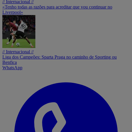
// Internacional //
«Tenho todas as razões para acreditar que vou continuar no
Liverpool»
// Internacional //
Liga dos Campeões: Sparta Praga no caminho de Sporting ou
Benfica
WhatsApp