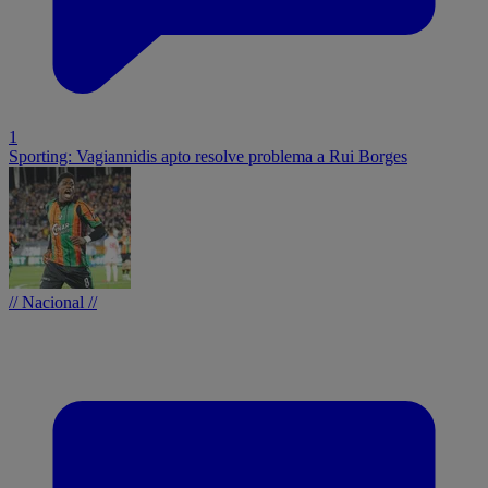
1
Sporting: Vagiannidis apto resolve problema a Rui Borges
// Nacional //