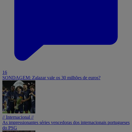
16
SONDAGEM: Zalazar vale os 30 milhões de euros?
// Internacional //
As impressionantes séries vencedoras dos internacionais portugueses
do PSG