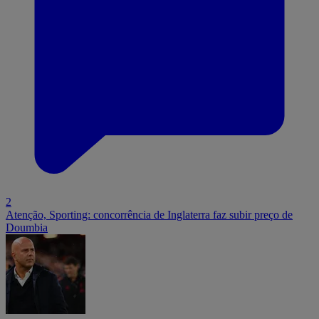
2
Atenção, Sporting: concorrência de Inglaterra faz subir preço de
Doumbia