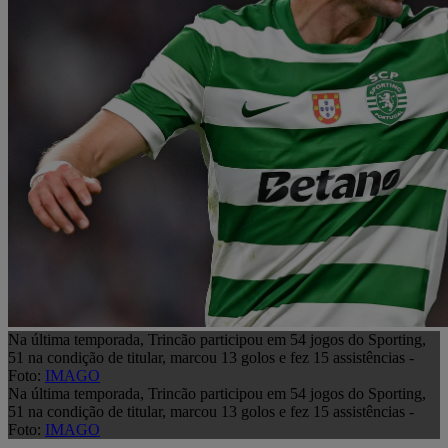
Na última temporada, Trincão participou em 54 jogos do Sporting,
51 na condição de titular, marcou 13 golos e fez 15 assistências -
Foto:
IMAGO
Na última temporada, Trincão participou em 54 jogos do Sporting,
51 na condição de titular, marcou 13 golos e fez 15 assistências -
Foto:
IMAGO