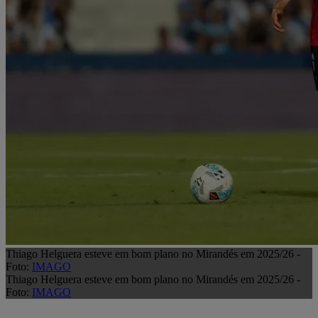
Thiago Helguera esteve em bom plano no Mirandés em 2025/26 -
Foto:
IMAGO
Thiago Helguera esteve em bom plano no Mirandés em 2025/26 -
Foto:
IMAGO