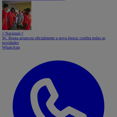
// Nacional //
SC Braga arrancou oficialmente a nova época: confira todas as
novidades
WhatsApp