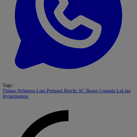
Tags:
Thiago Helguera
Liga Portugal Betclic
SC Braga
Granada
LaLiga
Hypermotion