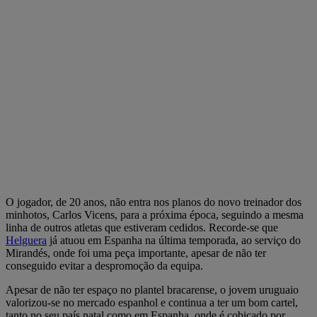
O jogador, de 20 anos, não entra nos planos do novo treinador dos
minhotos, Carlos Vicens, para a próxima época, seguindo a mesma
linha de outros atletas que estiveram cedidos. Recorde-se que
Helguera
já atuou em Espanha na última temporada, ao serviço do
Mirandés, onde foi uma peça importante, apesar de não ter
conseguido evitar a despromoção da equipa.
Apesar de não ter espaço no plantel bracarense, o jovem uruguaio
valorizou-se no mercado espanhol e continua a ter um bom cartel,
tanto no seu país natal como em Espanha, onde é cobiçado por