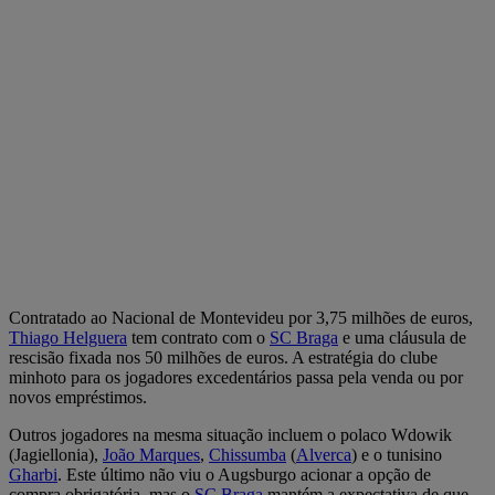
Contratado ao Nacional de Montevideu por 3,75 milhões de euros,
Thiago Helguera
tem contrato com o
SC Braga
e uma cláusula de
rescisão fixada nos 50 milhões de euros. A estratégia do clube
minhoto para os jogadores excedentários passa pela venda ou por
novos empréstimos.
Outros jogadores na mesma situação incluem o polaco Wdowik
(Jagiellonia),
João Marques
,
Chissumba
(
Alverca
) e o tunisino
Gharbi
. Este último não viu o Augsburgo acionar a opção de
compra obrigatória, mas o
SC Braga
mantém a expectativa de que