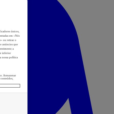
icadores únicos,
esentadas em «Nós
o» ou retirar o
s e anúncios que
sentimento a
e inferior
a nossa política
ção. Armazenar
 conteúdos,