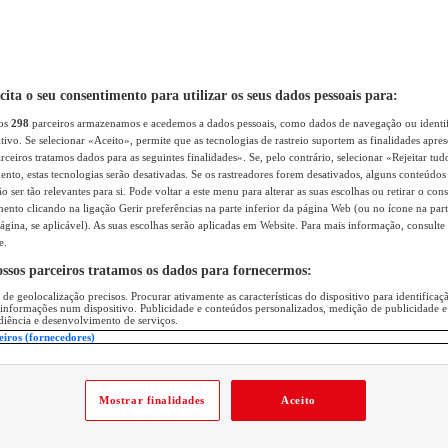
icita o seu consentimento para utilizar os seus dados pessoais para:
sos
298
parceiros armazenamos e acedemos a dados pessoais, como dados de navegação ou identif
itivo. Se selecionar «Aceito», permite que as tecnologias de rastreio suportem as finalidades apr
rceiros tratamos dados para as seguintes finalidades». Se, pelo contrário, selecionar «Rejeitar tud
ento, estas tecnologias serão desativadas. Se os rastreadores forem desativados, alguns conteúdo
 ser tão relevantes para si. Pode voltar a este menu para alterar as suas escolhas ou retirar o con
nto clicando na ligação Gerir preferências na parte inferior da página Web (ou no ícone na part
ágina, se aplicável). As suas escolhas serão aplicadas em Website. Para mais informação, consulte 
e.
ossos parceiros tratamos os dados para fornecermos:
 de geolocalização precisos. Procurar ativamente as características do dispositivo para identifica
 informações num dispositivo. Publicidade e conteúdos personalizados, medição de publicidade e
diência e desenvolvimento de serviços.
eiros (fornecedores)
Mostrar finalidades
Aceito