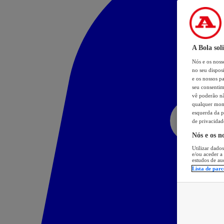
A Bola sol
Nós e os nos
no seu dispos
e os nossos pa
seu consentim
vê poderão não
qualquer mome
esquerda da p
de privacidad
Nós e os n
Utilizar dados
e/ou aceder a
estudos de au
Lista de parc