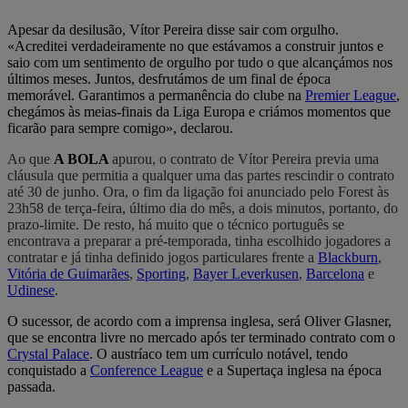
Apesar da desilusão, Vítor Pereira disse sair com orgulho.
«Acreditei verdadeiramente no que estávamos a construir juntos e
saio com um sentimento de orgulho por tudo o que alcançámos nos
últimos meses. Juntos, desfrutámos de um final de época
memorável. Garantimos a permanência do clube na
Premier League
,
chegámos às meias-finais da Liga Europa e criámos momentos que
ficarão para sempre comigo», declarou.
Ao que
A BOLA
apurou, o contrato de Vítor Pereira previa uma
cláusula que permitia a qualquer uma das partes rescindir o contrato
até 30 de junho. Ora, o fim da ligação foi anunciado pelo Forest às
23h58 de terça-feira, último dia do mês, a dois minutos, portanto, do
prazo-limite. De resto, há muito que o técnico português se
encontrava a preparar a pré-temporada, tinha escolhido jogadores a
contratar e já tinha definido jogos particulares frente a
Blackburn
,
Vitória de Guimarães
,
Sporting
,
Bayer Leverkusen
,
Barcelona
e
Udinese
.
O sucessor, de acordo com a imprensa inglesa, será Oliver Glasner,
que se encontra livre no mercado após ter terminado contrato com o
Crystal Palace
. O austríaco tem um currículo notável, tendo
conquistado a
Conference League
e a Supertaça inglesa na época
passada.