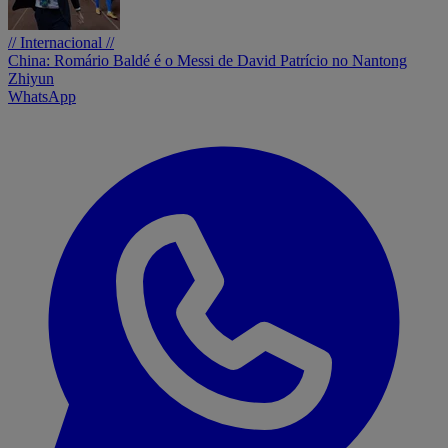
// Internacional //
China: Romário Baldé é o Messi de David Patrício no Nantong
Zhiyun
WhatsApp