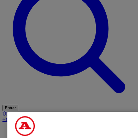
Entrar
Últimas
Mercado
Opinião
iGaming Hub
A BOLA SUGERE
Barba
e Cabelo