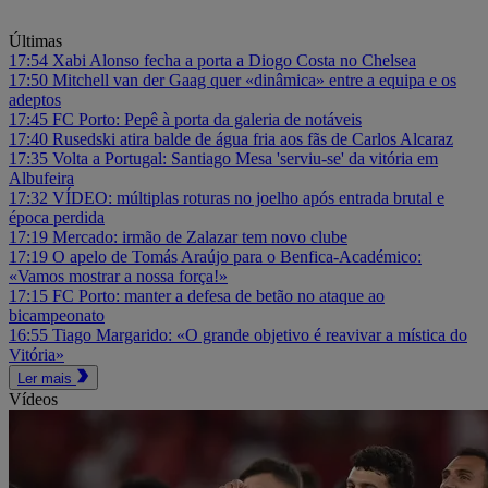
Últimas
17:54
Xabi Alonso fecha a porta a Diogo Costa no Chelsea
17:50
Mitchell van der Gaag quer «dinâmica» entre a equipa e os
adeptos
17:45
FC Porto: Pepê à porta da galeria de notáveis
17:40
Rusedski atira balde de água fria aos fãs de Carlos Alcaraz
17:35
Volta a Portugal: Santiago Mesa 'serviu-se' da vitória em
Albufeira
17:32
VÍDEO: múltiplas roturas no joelho após entrada brutal e
época perdida
17:19
Mercado: irmão de Zalazar tem novo clube
17:19
O apelo de Tomás Araújo para o Benfica-Académico:
«Vamos mostrar a nossa força!»
17:15
FC Porto: manter a defesa de betão no ataque ao
bicampeonato
16:55
Tiago Margarido: «O grande objetivo é reavivar a mística do
Vitória»
Ler mais
Vídeos