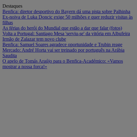
Destaques
Benfica: diretor desportivo do Bayern dá uma pista sobre Palhinha
Ex-noiva de Luka Doncic exige 50 milhões e quer reduzir visitas às
filhas
As férias do herói do Mundial que estão a dar que falar (fotos)
Volta a Portugal: Santiago Mesa 'serviu-se' da vitória em Albufeira
Irmão de Zalazar tem novo clube
Benfica: Samuel Soares agradece oportunidade e Trubin reage
Mercado: André Horta vai ser treinado por português na Arábia
Saudita
O apelo de Tomás Araújo para o Benfica-Académico: «Vamos
mostrar a nossa força!»