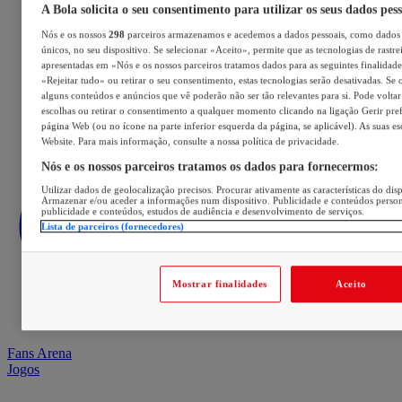
A Bola solicita o seu consentimento para utilizar os seus dados pes
Nós e os nossos
298
parceiros armazenamos e acedemos a dados pessoais, como dados 
únicos, no seu dispositivo. Se selecionar «Aceito», permite que as tecnologias de rastre
apresentadas em «Nós e os nossos parceiros tratamos dados para as seguintes finalidades
«Rejeitar tudo» ou retirar o seu consentimento, estas tecnologias serão desativadas. Se 
alguns conteúdos e anúncios que vê poderão não ser tão relevantes para si. Pode voltar 
escolhas ou retirar o consentimento a qualquer momento clicando na ligação Gerir prefe
página Web (ou no ícone na parte inferior esquerda da página, se aplicável). As suas e
Website. Para mais informação, consulte a nossa política de privacidade.
Nós e os nossos parceiros tratamos os dados para fornecermos:
Utilizar dados de geolocalização precisos. Procurar ativamente as características do disp
Armazenar e/ou aceder a informações num dispositivo. Publicidade e conteúdos perso
publicidade e conteúdos, estudos de audiência e desenvolvimento de serviços.
Lista de parceiros (fornecedores)
Mostrar finalidades
Aceito
Fans Arena
Jogos