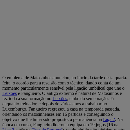
O emblema de Matosinhos anunciou, ao início da tarde desta quarta-
feira, o acordo para a rescisão com o técnico, dando conta de um
momento particularmente sensível pela ligação umbilical que une o
Leixões
e Fangueiro. O antigo extremo é natural de Matosinhos e
fez toda a sua formação no
Leixões
, clube do seu coração. Já
enquanto treinador, e depois de vários anos a trabalhar no
Luxemburgo, Fangueiro regressou a casa na temporada passada,
orientando os matosinhenses em 16 partidas e conseguindo o
objetivo que lhe tinha sido proposto: a permanência na
Liga 2
. Na
época em curso, Fangueiro liderou a equipa em 19 jogos (16 na
Liga 2
e três na
Taça de Portugal
), tendo obtido oito vitórias, quatro