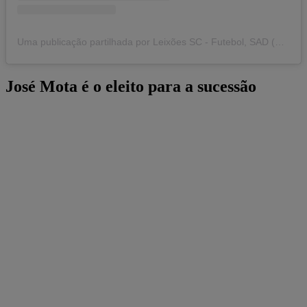
Uma publicação partilhada por Leixões SC - Futebol, SAD (@leixoessad)
José Mota é o eleito para a sucessão