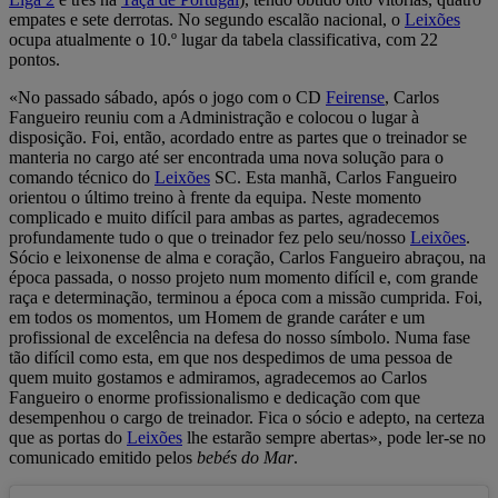
empates e sete derrotas. No segundo escalão nacional, o
Leixões
ocupa atualmente o 10.º lugar da tabela classificativa, com 22
pontos.
«No passado sábado, após o jogo com o CD
Feirense
, Carlos
Fangueiro reuniu com a Administração e colocou o lugar à
disposição. Foi, então, acordado entre as partes que o treinador se
manteria no cargo até ser encontrada uma nova solução para o
comando técnico do
Leixões
SC. Esta manhã, Carlos Fangueiro
orientou o último treino à frente da equipa. Neste momento
complicado e muito difícil para ambas as partes, agradecemos
profundamente tudo o que o treinador fez pelo seu/nosso
Leixões
.
Sócio e leixonense de alma e coração, Carlos Fangueiro abraçou, na
época passada, o nosso projeto num momento difícil e, com grande
raça e determinação, terminou a época com a missão cumprida. Foi,
em todos os momentos, um Homem de grande caráter e um
profissional de excelência na defesa do nosso símbolo. Numa fase
tão difícil como esta, em que nos despedimos de uma pessoa de
quem muito gostamos e admiramos, agradecemos ao Carlos
Fangueiro o enorme profissionalismo e dedicação com que
desempenhou o cargo de treinador. Fica o sócio e adepto, na certeza
que as portas do
Leixões
lhe estarão sempre abertas», pode ler-se no
comunicado emitido pelos
bebés do Mar
.