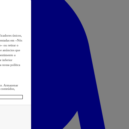
icadores únicos,
esentadas em «Nós
o» ou retirar o
s e anúncios que
sentimento a
e inferior
a nossa política
ção. Armazenar
 conteúdos,