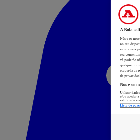
A Bola sol
Nós e os nos
no seu dispos
e os nossos pa
seu consentim
vê poderão não
qualquer mome
esquerda da p
de privacidad
Nós e os n
Utilizar dados
e/ou aceder a
estudos de au
Lista de parc