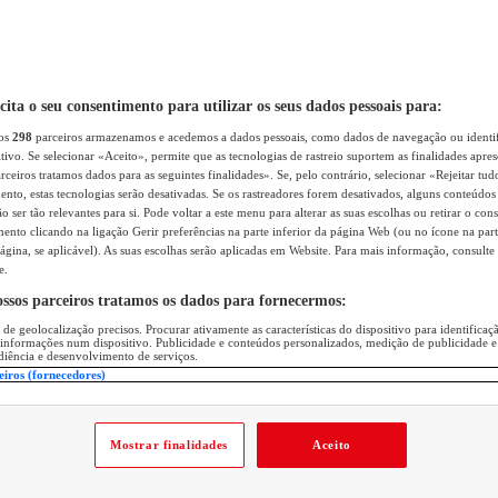
icita o seu consentimento para utilizar os seus dados pessoais para:
sos
298
parceiros armazenamos e acedemos a dados pessoais, como dados de navegação ou identif
itivo. Se selecionar «Aceito», permite que as tecnologias de rastreio suportem as finalidades apr
rceiros tratamos dados para as seguintes finalidades». Se, pelo contrário, selecionar «Rejeitar tud
ento, estas tecnologias serão desativadas. Se os rastreadores forem desativados, alguns conteúdo
 ser tão relevantes para si. Pode voltar a este menu para alterar as suas escolhas ou retirar o con
nto clicando na ligação Gerir preferências na parte inferior da página Web (ou no ícone na part
ágina, se aplicável). As suas escolhas serão aplicadas em Website. Para mais informação, consulte 
e.
ossos parceiros tratamos os dados para fornecermos:
 de geolocalização precisos. Procurar ativamente as características do dispositivo para identifica
 informações num dispositivo. Publicidade e conteúdos personalizados, medição de publicidade e
diência e desenvolvimento de serviços.
eiros (fornecedores)
Mostrar finalidades
Aceito