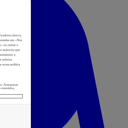
icadores únicos,
esentadas em «Nós
o» ou retirar o
s e anúncios que
sentimento a
e inferior
a nossa política
ção. Armazenar
 conteúdos,