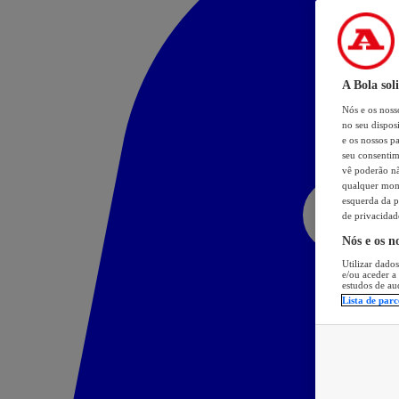
A Bola sol
Nós e os nos
no seu dispos
e os nossos pa
seu consentim
vê poderão não
qualquer mome
esquerda da p
de privacidad
Nós e os n
Utilizar dados
e/ou aceder a
estudos de au
Lista de parc