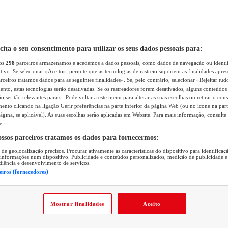
icita o seu consentimento para utilizar os seus dados pessoais para:
sos
298
parceiros armazenamos e acedemos a dados pessoais, como dados de navegação ou identif
itivo. Se selecionar «Aceito», permite que as tecnologias de rastreio suportem as finalidades apr
rceiros tratamos dados para as seguintes finalidades». Se, pelo contrário, selecionar «Rejeitar tud
ento, estas tecnologias serão desativadas. Se os rastreadores forem desativados, alguns conteúdo
 ser tão relevantes para si. Pode voltar a este menu para alterar as suas escolhas ou retirar o con
nto clicando na ligação Gerir preferências na parte inferior da página Web (ou no ícone na part
ágina, se aplicável). As suas escolhas serão aplicadas em Website. Para mais informação, consulte 
e.
ossos parceiros tratamos os dados para fornecermos:
 de geolocalização precisos. Procurar ativamente as características do dispositivo para identifica
 informações num dispositivo. Publicidade e conteúdos personalizados, medição de publicidade e
diência e desenvolvimento de serviços.
eiros (fornecedores)
Mostrar finalidades
Aceito