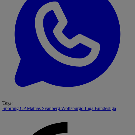
Tags:
Sporting CP
Mattias Svanberg
Wolfsburgo
Liga
Bundesliga