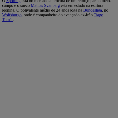
O
Sporting
está no mercado à procura de um reforço para o meio-
campo e o sueco
Mattias Svanberg
está em estudo na estrtura
leonina. O polivalente médio de 24 anos joga na
Bundesliga
, no
Wolfsburgo
, onde é companheiro do avançado ex-leão
Tiago
Tomás
.