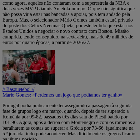
como agora, aqueles não contaram com a superestrela da NBA e
duas vezes MVP Giannis Antetokounmpo. O que não significa que
não possa vir a estar nas bancadas a apoiar, pois tem andado pela
Europa. Mas, o selecionador Mário Gomes também estará privado
do poste dos Celtics Neemias Queta, por este ter tido que estar nos
Estados Unidos a negociar o novo contrato com Boston. Missão
cumprida, tendo conseguido, na sexta-feira, mais de 49 milhões de
euros por quatro épocas, a partir de 2026/27.
// Basquetebol //
Mário Gomes: «Perdemos um jogo que podíamos ter ganho»
Portugal podia praticamente ter assegurado a passagem à segunda
fase de grupos logo em março, quando, depois de ter superado a
Roménia por 99-82, passados três dias saiu de Pitesti batido por
101-96. Agora, após a derroa com Montenegro e com os romenos a
baralharem as contas ao superar a Grécia por 73-66, igualmente na
5.ª jornada, tudo pode acontecer. Mas dificilmente os gregos ficarão
na última posição.