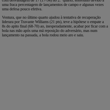
com desvantagem de 17 (17-34) no 2.º quarto, sobretudo devido a
uma fraca percentagem de lançamentos de campo e algunas vezes
uma defesa pouco efetiva.
Ventura, que no último quarto ajudou à tentativa de recuperação
liderara por Travante Williams (21 pts), teve a hipótese o empate a
8s do apito final (68-70) ao, inesperadamente, acabar por ficar com a
bola nas mão após uma má reposição do adversário, mas num
lançamento na passada, a bola rodou meio aro e saiu.