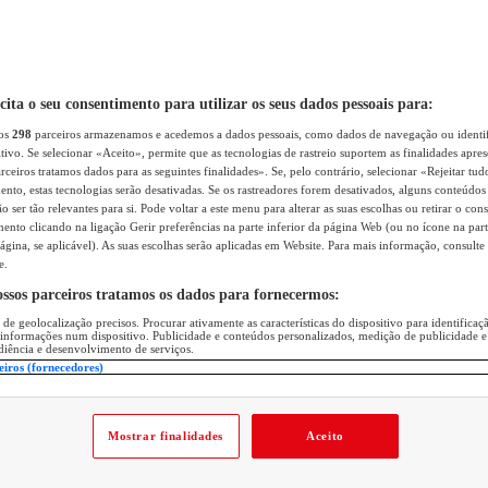
icita o seu consentimento para utilizar os seus dados pessoais para:
sos
298
parceiros armazenamos e acedemos a dados pessoais, como dados de navegação ou identif
itivo. Se selecionar «Aceito», permite que as tecnologias de rastreio suportem as finalidades apr
rceiros tratamos dados para as seguintes finalidades». Se, pelo contrário, selecionar «Rejeitar tud
ento, estas tecnologias serão desativadas. Se os rastreadores forem desativados, alguns conteúdo
 ser tão relevantes para si. Pode voltar a este menu para alterar as suas escolhas ou retirar o con
nto clicando na ligação Gerir preferências na parte inferior da página Web (ou no ícone na part
ágina, se aplicável). As suas escolhas serão aplicadas em Website. Para mais informação, consulte 
e.
ossos parceiros tratamos os dados para fornecermos:
 de geolocalização precisos. Procurar ativamente as características do dispositivo para identifica
 informações num dispositivo. Publicidade e conteúdos personalizados, medição de publicidade e
diência e desenvolvimento de serviços.
eiros (fornecedores)
Mostrar finalidades
Aceito