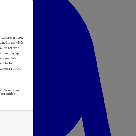
icadores únicos,
esentadas em «Nós
o» ou retirar o
s e anúncios que
sentimento a
e inferior
a nossa política
ção. Armazenar
 conteúdos,