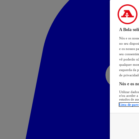
A Bola sol
Nós e os nos
no seu dispos
e os nossos pa
seu consentim
vê poderão não
qualquer mome
esquerda da p
de privacidad
Nós e os n
Utilizar dados
e/ou aceder a
estudos de au
Lista de parc