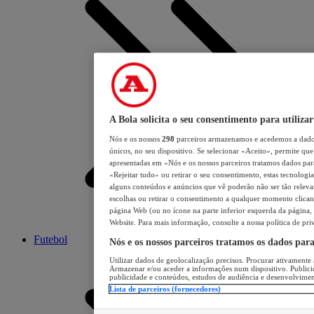
A Bola solicita o seu consentimento para utilizar
Nós e os nossos
298
parceiros armazenamos e acedemos a dados
únicos, no seu dispositivo. Se selecionar «Aceito», permite que 
apresentadas em «Nós e os nossos parceiros tratamos dados para 
«Rejeitar tudo» ou retirar o seu consentimento, estas tecnologia
alguns conteúdos e anúncios que vê poderão não ser tão relevant
escolhas ou retirar o consentimento a qualquer momento clicand
página Web (ou no ícone na parte inferior esquerda da página, s
Website. Para mais informação, consulte a nossa política de pri
Futebol
Nós e os nossos parceiros tratamos os dados par
Utilizar dados de geolocalização precisos. Procurar ativamente a
Armazenar e/ou aceder a informações num dispositivo. Publici
publicidade e conteúdos, estudos de audiência e desenvolvimen
Lista de parceiros (fornecedores)