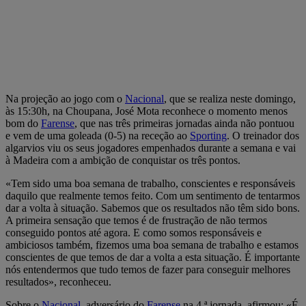
Na projeção ao jogo com o
Nacional
, que se realiza neste domingo,
às 15:30h, na Choupana, José Mota reconhece o momento menos
bom do
Farense
, que nas três primeiras jornadas ainda não pontuou
e vem de uma goleada (0-5) na receção ao
Sporting
. O treinador dos
algarvios viu os seus jogadores empenhados durante a semana e vai
à Madeira com a ambição de conquistar os três pontos.
«Tem sido uma boa semana de trabalho, conscientes e responsáveis
daquilo que realmente temos feito. Com um sentimento de tentarmos
dar a volta à situação. Sabemos que os resultados não têm sido bons.
A primeira sensação que temos é de frustração de não termos
conseguido pontos até agora. E como somos responsáveis e
ambiciosos também, fizemos uma boa semana de trabalho e estamos
conscientes de que temos de dar a volta a esta situação. É importante
nós entendermos que tudo temos de fazer para conseguir melhores
resultados», reconheceu.
Sobre o
Nacional
, adversário do
Farense
na 4.ª jornada, afirmou: «É