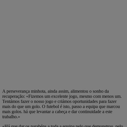
A perseverança minhota, ainda assim, alimentou o sonho da
recuperação: «Fizemos um excelente jogo, mesmo com menos um.
Tentámos fazer o nosso jogo e criámos oportunidades para fazer
mais do que um golo. O futebol é isto, passo a equipa que marcou
mais golos. há que levantar a cabeça e dar continuidade a este
trabalho.»
«Há que dar os parabéns a toda a equipa pelo que demonstrou, pelo