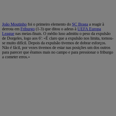
João Moutinho
foi o primeiro elemento do
SC Braga
a reagir à
derrota em
Friburgo
(1-3) que ditou o adeus à
UEFA Europa
League
nas meias-finais. O médio luso admitiu o peso da expulsão
de Dorgeles, logo aos 6': «É claro que a expulsão nos limita, tornou-
se muito difícil. Depois da expulsão tivemos de dobrar esforços.
Não é fácil, por vezes tivemos de estar nas posições um dos outros
para parecer que éramos mais no campo e para pressionar o friburgo
a cometer erros.»