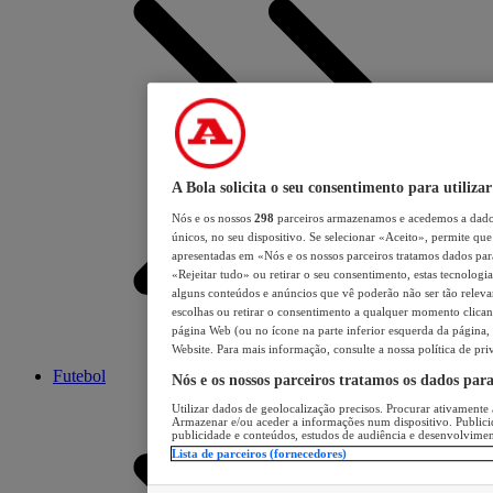
A Bola solicita o seu consentimento para utilizar
Nós e os nossos
298
parceiros armazenamos e acedemos a dados
únicos, no seu dispositivo. Se selecionar «Aceito», permite que 
apresentadas em «Nós e os nossos parceiros tratamos dados para 
«Rejeitar tudo» ou retirar o seu consentimento, estas tecnologia
alguns conteúdos e anúncios que vê poderão não ser tão relevant
escolhas ou retirar o consentimento a qualquer momento clicand
página Web (ou no ícone na parte inferior esquerda da página, s
Website. Para mais informação, consulte a nossa política de pri
Futebol
Nós e os nossos parceiros tratamos os dados par
Utilizar dados de geolocalização precisos. Procurar ativamente a
Armazenar e/ou aceder a informações num dispositivo. Publici
publicidade e conteúdos, estudos de audiência e desenvolvimen
Lista de parceiros (fornecedores)