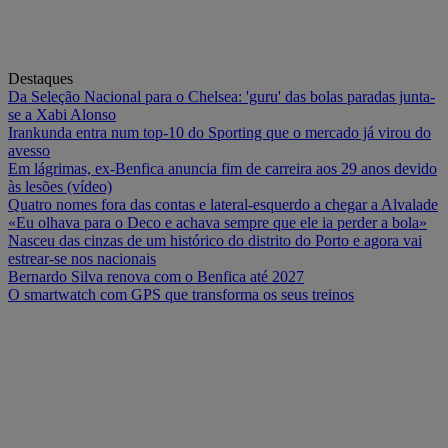
Destaques
Da Seleção Nacional para o Chelsea: 'guru' das bolas paradas junta-
se a Xabi Alonso
Irankunda entra num top-10 do Sporting que o mercado já virou do
avesso
Em lágrimas, ex-Benfica anuncia fim de carreira aos 29 anos devido
às lesões (vídeo)
Quatro nomes fora das contas e lateral-esquerdo a chegar a Alvalade
«Eu olhava para o Deco e achava sempre que ele ia perder a bola»
Nasceu das cinzas de um histórico do distrito do Porto e agora vai
estrear-se nos nacionais
Bernardo Silva renova com o Benfica até 2027
O smartwatch com GPS que transforma os seus treinos