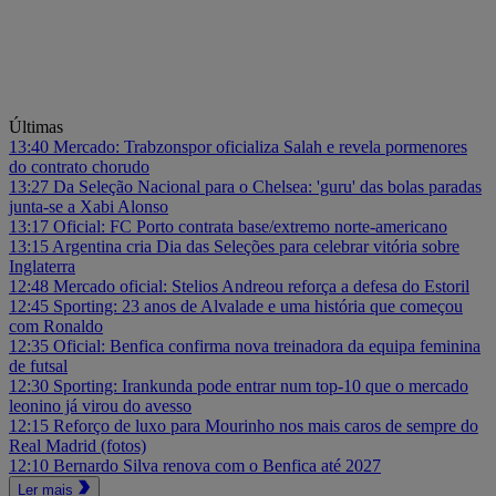
Últimas
13:40
Mercado: Trabzonspor oficializa Salah e revela pormenores
do contrato chorudo
13:27
Da Seleção Nacional para o Chelsea: 'guru' das bolas paradas
junta-se a Xabi Alonso
13:17
Oficial: FC Porto contrata base/extremo norte-americano
13:15
Argentina cria Dia das Seleções para celebrar vitória sobre
Inglaterra
12:48
Mercado oficial: Stelios Andreou reforça a defesa do Estoril
12:45
Sporting: 23 anos de Alvalade e uma história que começou
com Ronaldo
12:35
Oficial: Benfica confirma nova treinadora da equipa feminina
de futsal
12:30
Sporting: Irankunda pode entrar num top-10 que o mercado
leonino já virou do avesso
12:15
Reforço de luxo para Mourinho nos mais caros de sempre do
Real Madrid (fotos)
12:10
Bernardo Silva renova com o Benfica até 2027
Ler mais