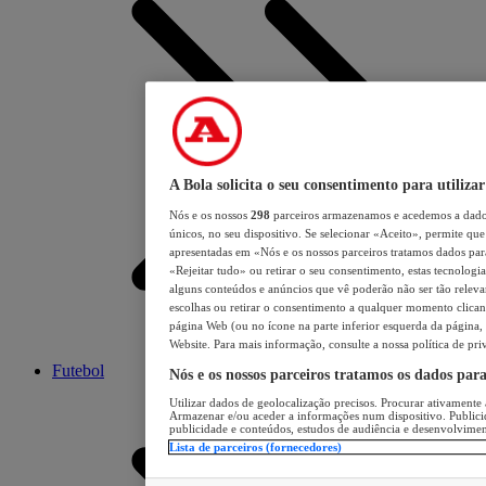
A Bola solicita o seu consentimento para utilizar
Nós e os nossos
298
parceiros armazenamos e acedemos a dados
únicos, no seu dispositivo. Se selecionar «Aceito», permite que 
apresentadas em «Nós e os nossos parceiros tratamos dados para 
«Rejeitar tudo» ou retirar o seu consentimento, estas tecnologia
alguns conteúdos e anúncios que vê poderão não ser tão relevant
escolhas ou retirar o consentimento a qualquer momento clicand
página Web (ou no ícone na parte inferior esquerda da página, s
Website. Para mais informação, consulte a nossa política de pri
Futebol
Nós e os nossos parceiros tratamos os dados par
Utilizar dados de geolocalização precisos. Procurar ativamente a
Armazenar e/ou aceder a informações num dispositivo. Publici
publicidade e conteúdos, estudos de audiência e desenvolvimen
Lista de parceiros (fornecedores)