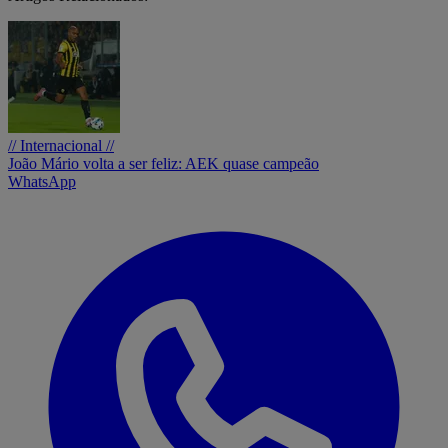
// Internacional //
João Mário volta a ser feliz: AEK quase campeão
WhatsApp