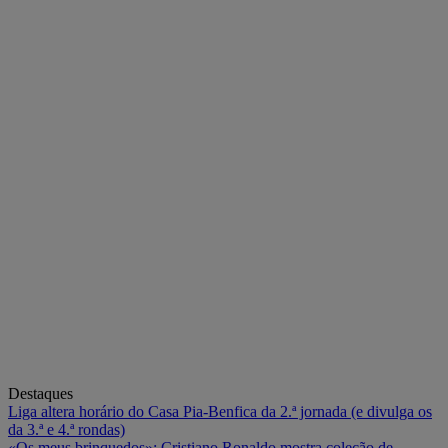
Destaques
Liga altera horário do Casa Pia-Benfica da 2.ª jornada (e divulga os
da 3.ª e 4.ª rondas)
«Os meus brinquedos»: Cristiano Ronaldo mostra coleção de