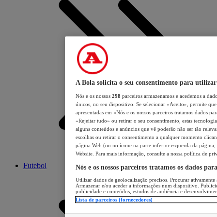
A Bola solicita o seu consentimento para utilizar
Nós e os nossos
298
parceiros armazenamos e acedemos a dados
únicos, no seu dispositivo. Se selecionar «Aceito», permite que 
apresentadas em «Nós e os nossos parceiros tratamos dados para 
«Rejeitar tudo» ou retirar o seu consentimento, estas tecnologia
alguns conteúdos e anúncios que vê poderão não ser tão relevant
escolhas ou retirar o consentimento a qualquer momento clicand
página Web (ou no ícone na parte inferior esquerda da página, s
Website. Para mais informação, consulte a nossa política de pri
Futebol
Nós e os nossos parceiros tratamos os dados par
Utilizar dados de geolocalização precisos. Procurar ativamente a
Armazenar e/ou aceder a informações num dispositivo. Publici
publicidade e conteúdos, estudos de audiência e desenvolvimen
Lista de parceiros (fornecedores)