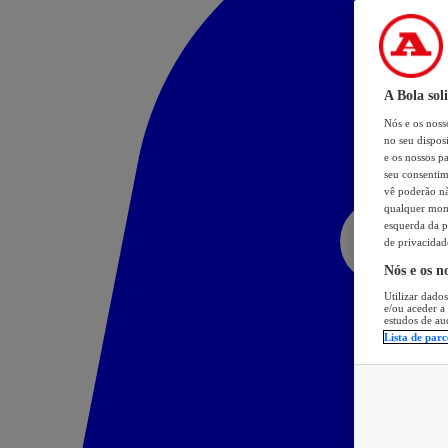
A Bola sol
Nós e os nos
no seu dispos
e os nossos pa
seu consentim
vê poderão não
qualquer mome
esquerda da p
de privacidad
Nós e os n
Utilizar dados
e/ou aceder a
estudos de au
Lista de parc