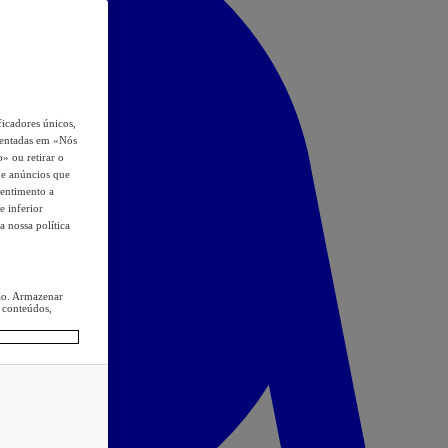
icadores únicos,
esentadas em «Nós
o» ou retirar o
s e anúncios que
sentimento a
e inferior
a nossa política
ção. Armazenar
 conteúdos,