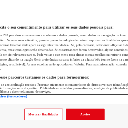
icita o seu consentimento para utilizar os seus dados pessoais para:
sos
298
parceiros armazenamos e acedemos a dados pessoais, como dados de navegação ou identif
itivo. Se selecionar «Aceito», permite que as tecnologias de rastreio suportem as finalidades apr
rceiros tratamos dados para as seguintes finalidades». Se, pelo contrário, selecionar «Rejeitar tud
ento, estas tecnologias serão desativadas. Se os rastreadores forem desativados, alguns conteúdo
 ser tão relevantes para si. Pode voltar a este menu para alterar as suas escolhas ou retirar o con
nto clicando na ligação Gerir preferências na parte inferior da página Web (ou no ícone na part
ágina, se aplicável). As suas escolhas serão aplicadas em Website. Para mais informação, consulte 
e.
ossos parceiros tratamos os dados para fornecermos:
 de geolocalização precisos. Procurar ativamente as características do dispositivo para identifica
 informações num dispositivo. Publicidade e conteúdos personalizados, medição de publicidade e
diência e desenvolvimento de serviços.
eiros (fornecedores)
Mostrar finalidades
Aceito