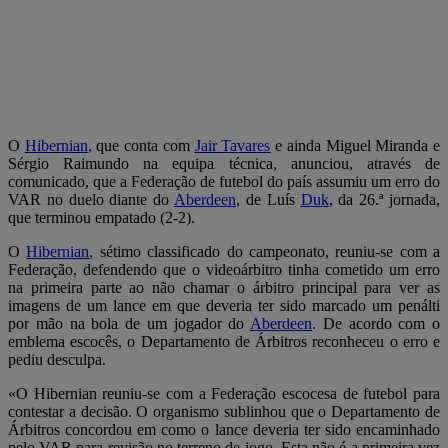
O
Hibernian
, que conta com
Jair Tavares
e ainda Miguel Miranda e
Sérgio Raimundo na equipa técnica, anunciou, através de
comunicado, que a Federação de futebol do país assumiu um erro do
VAR no duelo diante do
Aberdeen
, de Luís
Duk
, da 26.ª jornada,
que terminou empatado (2-2).
O
Hibernian
, sétimo classificado do campeonato, reuniu-se com a
Federação, defendendo que o videoárbitro tinha cometido um erro
na primeira parte ao não chamar o árbitro principal para ver as
imagens de um lance em que deveria ter sido marcado um penálti
por mão na bola de um jogador do
Aberdeen
. De acordo com o
emblema escocês, o Departamento de Árbitros reconheceu o erro e
pediu desculpa.
«O Hibernian reuniu-se com a Federação escocesa de futebol para
contestar a decisão. O organismo sublinhou que o Departamento de
Árbitros concordou em como o lance deveria ter sido encaminhado
pelo VAR para revisão no terreno de jogo. Esta não é a primeira vez