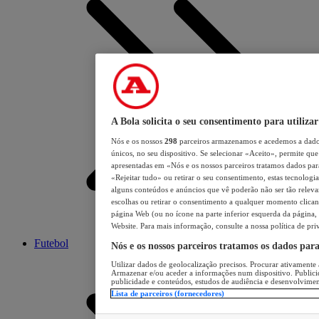
A Bola solicita o seu consentimento para utilizar
Nós e os nossos
298
parceiros armazenamos e acedemos a dados
únicos, no seu dispositivo. Se selecionar «Aceito», permite que 
apresentadas em «Nós e os nossos parceiros tratamos dados para 
«Rejeitar tudo» ou retirar o seu consentimento, estas tecnologia
alguns conteúdos e anúncios que vê poderão não ser tão relevant
escolhas ou retirar o consentimento a qualquer momento clicand
página Web (ou no ícone na parte inferior esquerda da página, s
Website. Para mais informação, consulte a nossa política de pri
Futebol
Nós e os nossos parceiros tratamos os dados par
Utilizar dados de geolocalização precisos. Procurar ativamente a
Armazenar e/ou aceder a informações num dispositivo. Publici
publicidade e conteúdos, estudos de audiência e desenvolvimen
Lista de parceiros (fornecedores)