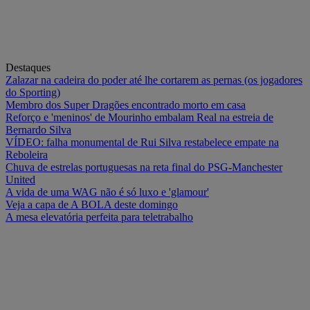
Destaques
Zalazar na cadeira do poder até lhe cortarem as pernas (os jogadores
do Sporting)
Membro dos Super Dragões encontrado morto em casa
Reforço e 'meninos' de Mourinho embalam Real na estreia de
Bernardo Silva
VÍDEO: falha monumental de Rui Silva restabelece empate na
Reboleira
Chuva de estrelas portuguesas na reta final do PSG-Manchester
United
A vida de uma WAG não é só luxo e 'glamour'
Veja a capa de A BOLA deste domingo
A mesa elevatória perfeita para teletrabalho