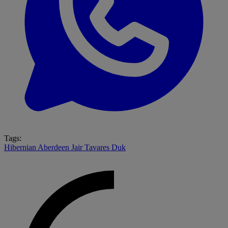
Tags:
Hibernian
Aberdeen
Jair Tavares
Duk