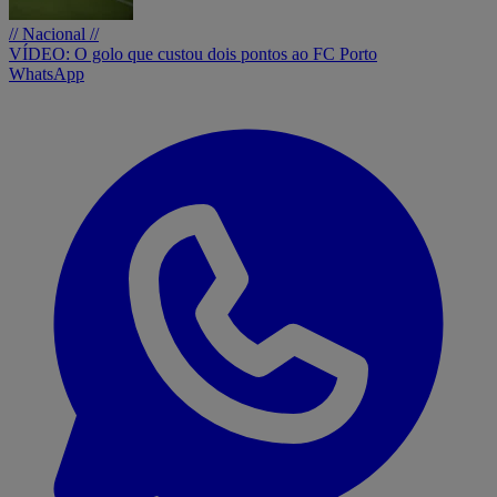
// Nacional //
VÍDEO: O golo que custou dois pontos ao FC Porto
WhatsApp