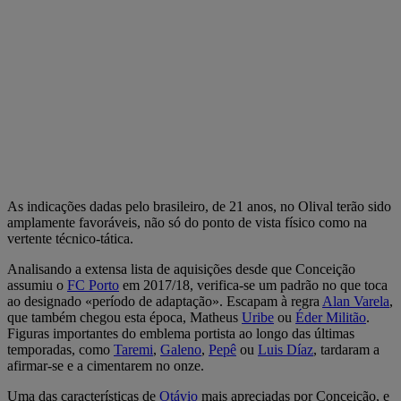
As indicações dadas pelo brasileiro, de 21 anos, no Olival terão sido
amplamente favoráveis, não só do ponto de vista físico como na
vertente técnico-tática.
Analisando a extensa lista de aquisições desde que Conceição
assumiu o
FC Porto
em 2017/18, verifica-se um padrão no que toca
ao designado «período de adaptação». Escapam à regra
Alan Varela
,
que também chegou esta época, Matheus
Uribe
ou
Éder Militão
.
Figuras importantes do emblema portista ao longo das últimas
temporadas, como
Taremi
,
Galeno
,
Pepê
ou
Luis Díaz
, tardaram a
afirmar-se e a cimentarem no onze.
Uma das características de
Otávio
mais apreciadas por Conceição, e