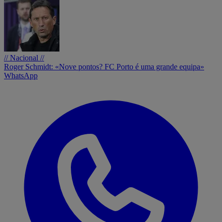
// Nacional //
Roger Schmidt: «Nove pontos? FC Porto é uma grande equipa»
WhatsApp