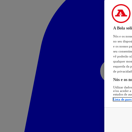
A Bola sol
Nós e os nos
no seu dispos
e os nossos pa
seu consentim
vê poderão não
qualquer mome
esquerda da p
de privacidad
Nós e os n
Utilizar dados
e/ou aceder a
estudos de au
Lista de parc