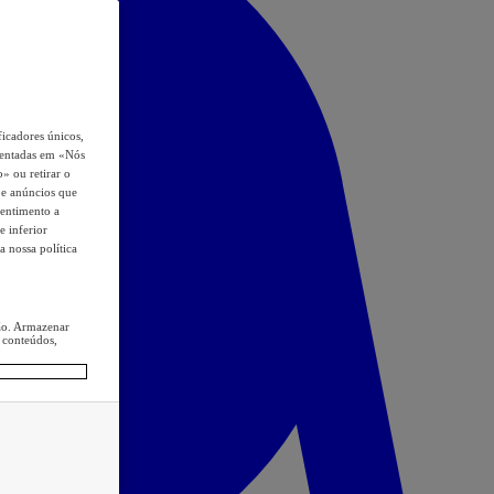
icadores únicos,
esentadas em «Nós
o» ou retirar o
s e anúncios que
sentimento a
e inferior
a nossa política
ção. Armazenar
 conteúdos,