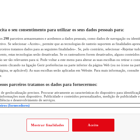
icita o seu consentimento para utilizar os seus dados pessoais para:
sos
298
parceiros armazenamos e acedemos a dados pessoais, como dados de navegação ou identif
itivo. Se selecionar «Aceito», permite que as tecnologias de rastreio suportem as finalidades apr
rceiros tratamos dados para as seguintes finalidades». Se, pelo contrário, selecionar «Rejeitar tud
ento, estas tecnologias serão desativadas. Se os rastreadores forem desativados, alguns conteúdo
 ser tão relevantes para si. Pode voltar a este menu para alterar as suas escolhas ou retirar o con
nto clicando na ligação Gerir preferências na parte inferior da página Web (ou no ícone na part
ágina, se aplicável). As suas escolhas serão aplicadas em Website. Para mais informação, consulte 
e.
ossos parceiros tratamos os dados para fornecermos:
 de geolocalização precisos. Procurar ativamente as características do dispositivo para identifica
 informações num dispositivo. Publicidade e conteúdos personalizados, medição de publicidade e
diência e desenvolvimento de serviços.
eiros (fornecedores)
Mostrar finalidades
Aceito