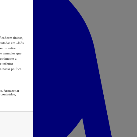
icadores únicos,
esentadas em «Nós
o» ou retirar o
s e anúncios que
sentimento a
e inferior
a nossa política
ção. Armazenar
 conteúdos,