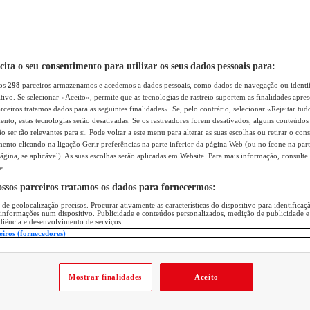
icita o seu consentimento para utilizar os seus dados pessoais para:
sos
298
parceiros armazenamos e acedemos a dados pessoais, como dados de navegação ou identif
itivo. Se selecionar «Aceito», permite que as tecnologias de rastreio suportem as finalidades apr
rceiros tratamos dados para as seguintes finalidades». Se, pelo contrário, selecionar «Rejeitar tud
ento, estas tecnologias serão desativadas. Se os rastreadores forem desativados, alguns conteúdo
 ser tão relevantes para si. Pode voltar a este menu para alterar as suas escolhas ou retirar o con
nto clicando na ligação Gerir preferências na parte inferior da página Web (ou no ícone na part
ágina, se aplicável). As suas escolhas serão aplicadas em Website. Para mais informação, consulte 
e.
ossos parceiros tratamos os dados para fornecermos:
 de geolocalização precisos. Procurar ativamente as características do dispositivo para identifica
 informações num dispositivo. Publicidade e conteúdos personalizados, medição de publicidade e
diência e desenvolvimento de serviços.
eiros (fornecedores)
Mostrar finalidades
Aceito