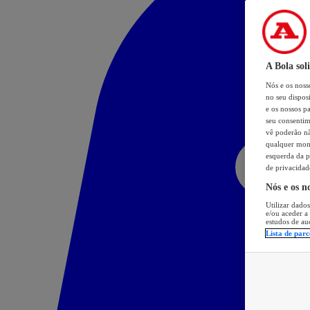
A Bola sol
Nós e os nos
no seu dispos
e os nossos pa
seu consentim
vê poderão não
qualquer mome
esquerda da p
de privacidad
Nós e os n
Utilizar dados
e/ou aceder a
estudos de au
Lista de parc