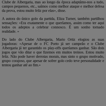
Clube de Albergaria, mas ao longo da época adaptámo-nos a tudo,
campos pequenos, etc., saímos como melhor ataque e melhor defesa
da prova, estou muito feliz por elas», disse.
A autora do único golo da partida, Eliza Turner, também partilhou
sensações: «Era exatamente o que queríamos, assim como ter aqui
todos os adeptos a celebrar connosco. É um sonho tornado
realidade. »
Do lado do Clube Albergaria, Mario Ortiz elogiou as suas
jogadoras: «Apesar de o FC Porto já ser campeão e o Clube
Albergaria já ter garantido os play-offs queríamos ganhar. São dois
jogos que vão ditar o que fizemos em muitos treinos. Estou muito
feliz. Não pode haver derrotas morais, mas sinto o grupo motivado,
grupo corajoso, que apesar de sofrer golo cedo teve personalidade e
tentou ganhar até ao fim.»