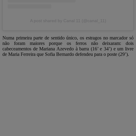
A post shared by Canal 11 (@canal_11)
Numa primeira parte de sentido único, os estragos no marcador só
não foram maiores porque os ferros não deixaram: dois
cabeceamentos de Mariana Azevedo à barra (16’ e 34’) e um livre
de Maria Ferreira que Sofia Bernardo defendeu para o poste (29’).