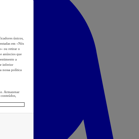
icadores únicos,
esentadas em «Nós
o» ou retirar o
s e anúncios que
sentimento a
e inferior
a nossa política
ção. Armazenar
 conteúdos,