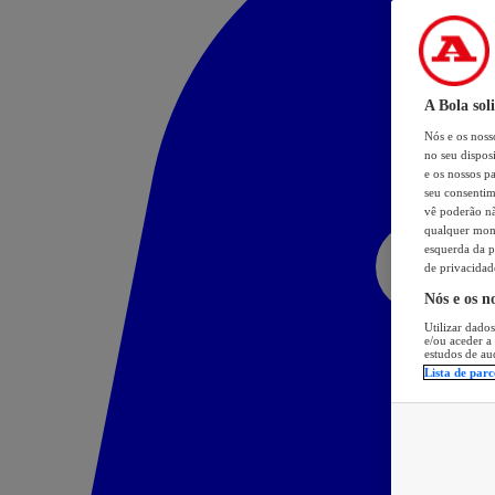
A Bola sol
Nós e os nos
no seu dispos
e os nossos pa
seu consentim
vê poderão não
qualquer mome
esquerda da p
de privacidad
Nós e os n
Utilizar dados
e/ou aceder a
estudos de au
Lista de parc