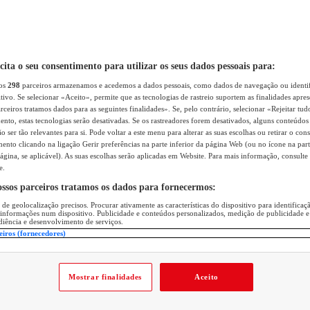
icita o seu consentimento para utilizar os seus dados pessoais para:
sos
298
parceiros armazenamos e acedemos a dados pessoais, como dados de navegação ou identif
itivo. Se selecionar «Aceito», permite que as tecnologias de rastreio suportem as finalidades apr
rceiros tratamos dados para as seguintes finalidades». Se, pelo contrário, selecionar «Rejeitar tud
ento, estas tecnologias serão desativadas. Se os rastreadores forem desativados, alguns conteúdo
 ser tão relevantes para si. Pode voltar a este menu para alterar as suas escolhas ou retirar o con
nto clicando na ligação Gerir preferências na parte inferior da página Web (ou no ícone na part
ágina, se aplicável). As suas escolhas serão aplicadas em Website. Para mais informação, consulte 
e.
ossos parceiros tratamos os dados para fornecermos:
 de geolocalização precisos. Procurar ativamente as características do dispositivo para identifica
 informações num dispositivo. Publicidade e conteúdos personalizados, medição de publicidade e
diência e desenvolvimento de serviços.
eiros (fornecedores)
Mostrar finalidades
Aceito