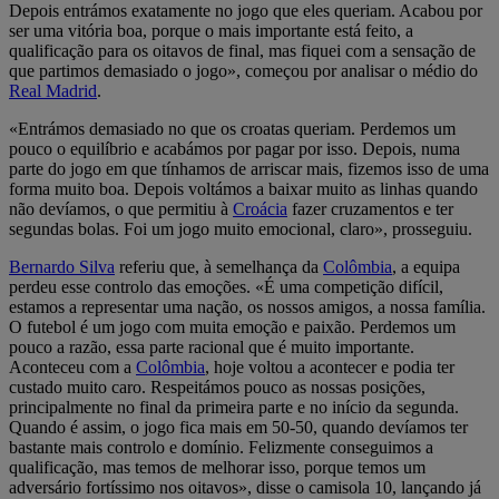
Depois entrámos exatamente no jogo que eles queriam. Acabou por
ser uma vitória boa, porque o mais importante está feito, a
qualificação para os oitavos de final, mas fiquei com a sensação de
que partimos demasiado o jogo», começou por analisar o médio do
Real Madrid
.
«Entrámos demasiado no que os croatas queriam. Perdemos um
pouco o equilíbrio e acabámos por pagar por isso. Depois, numa
parte do jogo em que tínhamos de arriscar mais, fizemos isso de uma
forma muito boa. Depois voltámos a baixar muito as linhas quando
não devíamos, o que permitiu à
Croácia
fazer cruzamentos e ter
segundas bolas. Foi um jogo muito emocional, claro», prosseguiu.
Bernardo Silva
referiu que, à semelhança da
Colômbia
, a equipa
perdeu esse controlo das emoções. «É uma competição difícil,
estamos a representar uma nação, os nossos amigos, a nossa família.
O futebol é um jogo com muita emoção e paixão. Perdemos um
pouco a razão, essa parte racional que é muito importante.
Aconteceu com a
Colômbia
, hoje voltou a acontecer e podia ter
custado muito caro. Respeitámos pouco as nossas posições,
principalmente no final da primeira parte e no início da segunda.
Quando é assim, o jogo fica mais em 50-50, quando devíamos ter
bastante mais controlo e domínio. Felizmente conseguimos a
qualificação, mas temos de melhorar isso, porque temos um
adversário fortíssimo nos oitavos», disse o camisola 10, lançando já