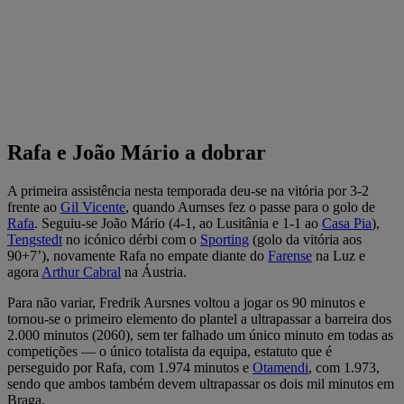
Rafa e João Mário a dobrar
A primeira assistência nesta temporada deu-se na vitória por 3-2
frente ao
Gil Vicente
, quando Aurnses fez o passe para o golo de
Rafa
. Seguiu-se João Mário (4-1, ao Lusitânia e 1-1 ao
Casa Pia
),
Tengstedt
no icónico dérbi com o
Sporting
(golo da vitória aos
90+7’), novamente Rafa no empate diante do
Farense
na Luz e
agora
Arthur Cabral
na Áustria.
Para não variar, Fredrik Aursnes voltou a jogar os 90 minutos e
tornou-se o primeiro elemento do plantel a ultrapassar a barreira dos
2.000 minutos (2060), sem ter falhado um único minuto em todas as
competições — o único totalista da equipa, estatuto que é
perseguido por Rafa, com 1.974 minutos e
Otamendi
, com 1.973,
sendo que ambos também devem ultrapassar os dois mil minutos em
Braga.