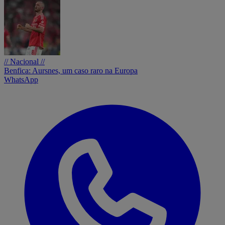
// Nacional //
Benfica: Aursnes, um caso raro na Europa
WhatsApp