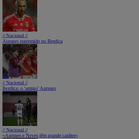
// Nacional //
Aursnes espremido no Benfica
// Nacional //
Benfica: o ‘amigo’ Aursnes
// Nacional //
«Aursnes e Neves têm grande caráter»