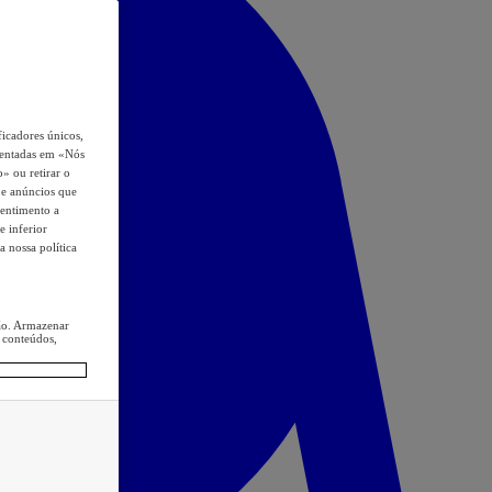
icadores únicos,
esentadas em «Nós
o» ou retirar o
s e anúncios que
sentimento a
e inferior
a nossa política
ção. Armazenar
 conteúdos,