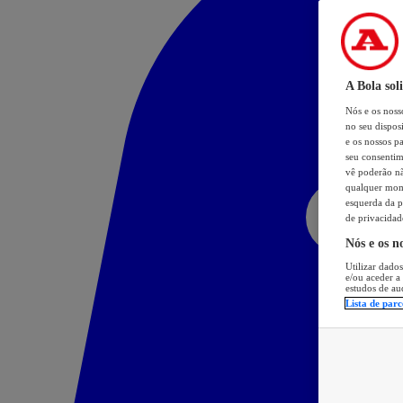
A Bola sol
Nós e os nos
no seu dispos
e os nossos pa
seu consentim
vê poderão não
qualquer mome
esquerda da p
de privacidad
Nós e os n
Utilizar dados
e/ou aceder a
estudos de au
Lista de parc