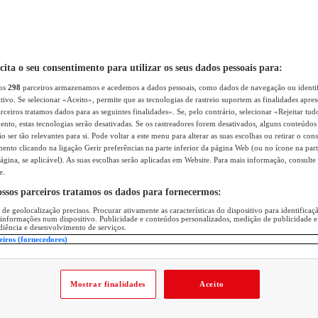
icita o seu consentimento para utilizar os seus dados pessoais para:
sos
298
parceiros armazenamos e acedemos a dados pessoais, como dados de navegação ou identif
itivo. Se selecionar «Aceito», permite que as tecnologias de rastreio suportem as finalidades apr
rceiros tratamos dados para as seguintes finalidades». Se, pelo contrário, selecionar «Rejeitar tud
ento, estas tecnologias serão desativadas. Se os rastreadores forem desativados, alguns conteúdo
 ser tão relevantes para si. Pode voltar a este menu para alterar as suas escolhas ou retirar o con
nto clicando na ligação Gerir preferências na parte inferior da página Web (ou no ícone na part
ágina, se aplicável). As suas escolhas serão aplicadas em Website. Para mais informação, consulte 
e.
ossos parceiros tratamos os dados para fornecermos:
 de geolocalização precisos. Procurar ativamente as características do dispositivo para identifica
 informações num dispositivo. Publicidade e conteúdos personalizados, medição de publicidade e
diência e desenvolvimento de serviços.
eiros (fornecedores)
Mostrar finalidades
Aceito