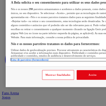
A Bola solicita o seu consentimento para utilizar os seus dados pes
Nós e os nossos
298
parceiros armazenamos e acedemos a dados pessoais, como dados 
únicos, no seu dispositivo. Se selecionar «Aceito», permite que as tecnologias de rastre
apresentadas em «Nós e os nossos parceiros tratamos dados para as seguintes finalidades
«Rejeitar tudo» ou retirar o seu consentimento, estas tecnologias serão desativadas. Se 
alguns conteúdos e anúncios que vê poderão não ser tão relevantes para si. Pode voltar 
escolhas ou retirar o consentimento a qualquer momento clicando na ligação Gerir prefe
página Web (ou no ícone na parte inferior esquerda da página, se aplicável). As suas e
Website. Para mais informação, consulte a nossa política de privacidade.
Nós e os nossos parceiros tratamos os dados para fornecermos:
Utilizar dados de geolocalização precisos. Procurar ativamente as características do disp
Armazenar e/ou aceder a informações num dispositivo. Publicidade e conteúdos perso
publicidade e conteúdos, estudos de audiência e desenvolvimento de serviços.
Lista de parceiros (fornecedores)
Mostrar finalidades
Aceito
Fans Arena
Jogos