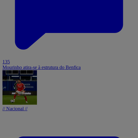
135
Mourinho atira-se à estrutura do Benfica
// Nacional //