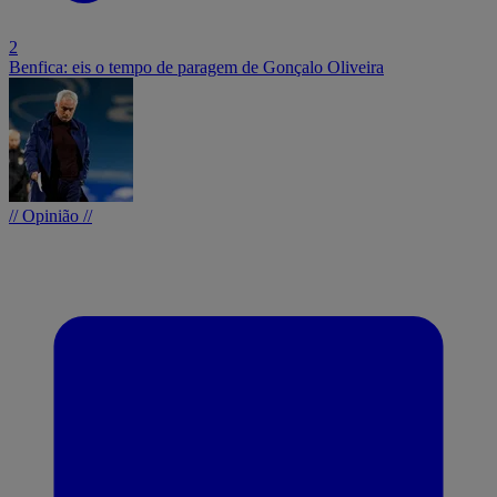
2
Benfica: eis o tempo de paragem de Gonçalo Oliveira
// Opinião //