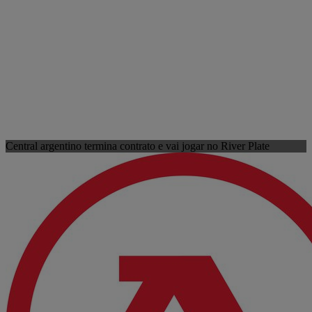
Central argentino termina contrato e vai jogar no River Plate