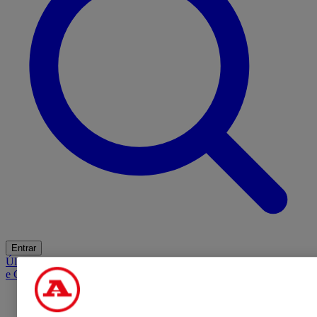
Entrar
Últimas
Mercado
Opinião
iGaming Hub
A BOLA SUGERE
Barba
e Cabelo