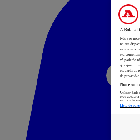
A Bola sol
Nós e os nos
no seu dispos
e os nossos pa
seu consentim
vê poderão não
qualquer mome
esquerda da p
de privacidad
Nós e os n
Utilizar dados
e/ou aceder a
estudos de au
Lista de parc