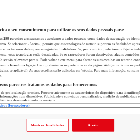
icita o seu consentimento para utilizar os seus dados pessoais para:
sos
298
parceiros armazenamos e acedemos a dados pessoais, como dados de navegação ou identif
itivo. Se selecionar «Aceito», permite que as tecnologias de rastreio suportem as finalidades apr
rceiros tratamos dados para as seguintes finalidades». Se, pelo contrário, selecionar «Rejeitar tud
ento, estas tecnologias serão desativadas. Se os rastreadores forem desativados, alguns conteúdo
 ser tão relevantes para si. Pode voltar a este menu para alterar as suas escolhas ou retirar o con
nto clicando na ligação Gerir preferências na parte inferior da página Web (ou no ícone na part
ágina, se aplicável). As suas escolhas serão aplicadas em Website. Para mais informação, consulte 
e.
ossos parceiros tratamos os dados para fornecermos:
 de geolocalização precisos. Procurar ativamente as características do dispositivo para identifica
 informações num dispositivo. Publicidade e conteúdos personalizados, medição de publicidade e
diência e desenvolvimento de serviços.
eiros (fornecedores)
Mostrar finalidades
Aceito