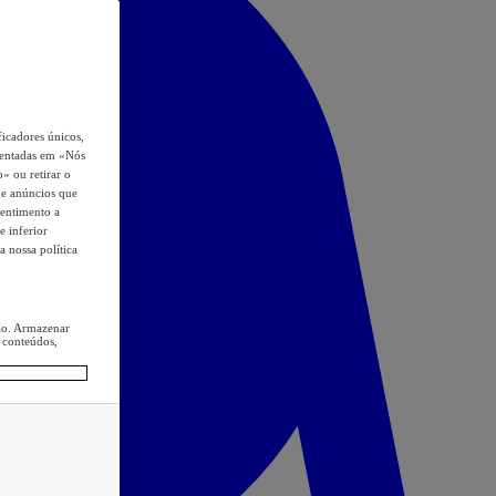
icadores únicos,
esentadas em «Nós
o» ou retirar o
s e anúncios que
sentimento a
e inferior
a nossa política
ção. Armazenar
 conteúdos,