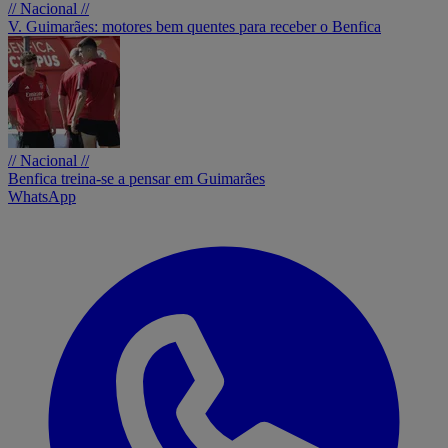
// Nacional //
V. Guimarães: motores bem quentes para receber o Benfica
// Nacional //
Benfica treina-se a pensar em Guimarães
WhatsApp