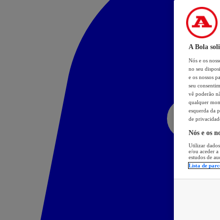
A Bola sol
Nós e os nos
no seu dispos
e os nossos pa
seu consentim
vê poderão não
qualquer mome
esquerda da p
de privacidad
Nós e os n
Utilizar dados
e/ou aceder a
estudos de au
Lista de parc