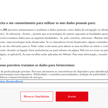
icita o seu consentimento para utilizar os seus dados pessoais para:
sos
298
parceiros armazenamos e acedemos a dados pessoais, como dados de navegação ou identif
itivo. Se selecionar «Aceito», permite que as tecnologias de rastreio suportem as finalidades apr
rceiros tratamos dados para as seguintes finalidades». Se, pelo contrário, selecionar «Rejeitar tud
ento, estas tecnologias serão desativadas. Se os rastreadores forem desativados, alguns conteúdo
 ser tão relevantes para si. Pode voltar a este menu para alterar as suas escolhas ou retirar o con
nto clicando na ligação Gerir preferências na parte inferior da página Web (ou no ícone na part
ágina, se aplicável). As suas escolhas serão aplicadas em Website. Para mais informação, consulte 
e.
ossos parceiros tratamos os dados para fornecermos:
 de geolocalização precisos. Procurar ativamente as características do dispositivo para identifica
 informações num dispositivo. Publicidade e conteúdos personalizados, medição de publicidade e
diência e desenvolvimento de serviços.
eiros (fornecedores)
Mostrar finalidades
Aceito