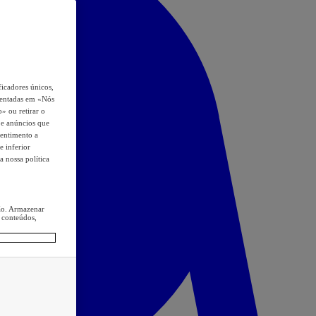
icadores únicos,
esentadas em «Nós
o» ou retirar o
s e anúncios que
sentimento a
e inferior
a nossa política
ção. Armazenar
 conteúdos,