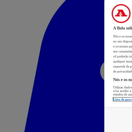
A Bola sol
Nós e os nos
no seu dispos
e os nossos pa
seu consentim
vê poderão não
qualquer mome
esquerda da p
de privacidad
Nós e os n
Utilizar dados
e/ou aceder a
estudos de au
Lista de parc