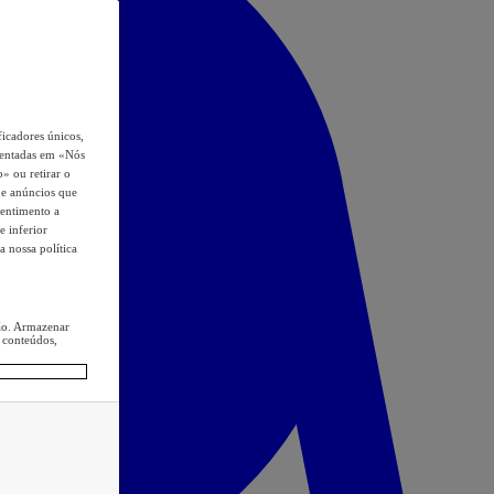
icadores únicos,
esentadas em «Nós
o» ou retirar o
s e anúncios que
sentimento a
e inferior
a nossa política
ção. Armazenar
 conteúdos,