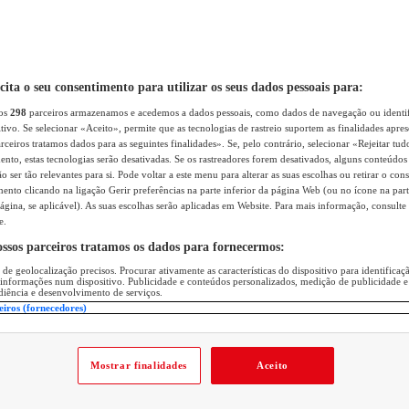
icita o seu consentimento para utilizar os seus dados pessoais para:
sos
298
parceiros armazenamos e acedemos a dados pessoais, como dados de navegação ou identif
itivo. Se selecionar «Aceito», permite que as tecnologias de rastreio suportem as finalidades apr
rceiros tratamos dados para as seguintes finalidades». Se, pelo contrário, selecionar «Rejeitar tud
ento, estas tecnologias serão desativadas. Se os rastreadores forem desativados, alguns conteúdo
 ser tão relevantes para si. Pode voltar a este menu para alterar as suas escolhas ou retirar o con
nto clicando na ligação Gerir preferências na parte inferior da página Web (ou no ícone na part
ágina, se aplicável). As suas escolhas serão aplicadas em Website. Para mais informação, consulte 
e.
ossos parceiros tratamos os dados para fornecermos:
 de geolocalização precisos. Procurar ativamente as características do dispositivo para identifica
 informações num dispositivo. Publicidade e conteúdos personalizados, medição de publicidade e
diência e desenvolvimento de serviços.
eiros (fornecedores)
Mostrar finalidades
Aceito