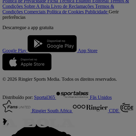
Política de Privacidade
Ficha Técnica
Estatuto Editorial
Termos &
Condições
Sobre A Bola
Livro de Reclamações
Termos &
Condições Comerciais
Política de Cookies
Publicidade
Gerir
preferências
Descarregue a
app gratuita
Google Play
App Store
© 2026 Ringier Sports Media. Todos os direitos reservados.
Distribuído por:
Sportal365
Fãs Unidos
Ringier South Africa
CDE