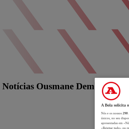
Notícias Ousmane Dembélé
A Bola solicita 
Nós e os nossos
298
únicos, no seu dispos
apresentadas em «Nós 
«Rejeitar tudo» ou re