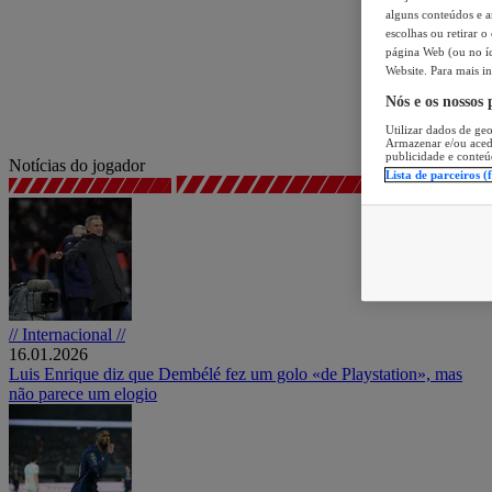
alguns conteúdos e an
escolhas ou retirar 
página Web (ou no íc
Website. Para mais in
Nós e os nossos
Utilizar dados de geo
Armazenar e/ou aced
publicidade e conteú
Notícias do jogador
Lista de parceiros (
// Internacional //
16.01.2026
Luis Enrique diz que Dembélé fez um golo «de Playstation», mas
não parece um elogio