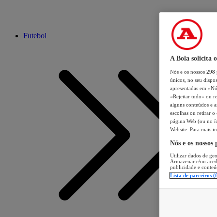
Futebol
A Bola solicita 
Nós e os nossos
298
únicos, no seu dispos
apresentadas em «Nós 
«Rejeitar tudo» ou re
alguns conteúdos e an
escolhas ou retirar 
página Web (ou no íc
Website. Para mais in
Nós e os nossos
Utilizar dados de geo
Armazenar e/ou aced
publicidade e conteú
Lista de parceiros (