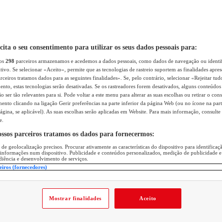
icita o seu consentimento para utilizar os seus dados pessoais para:
sos
298
parceiros armazenamos e acedemos a dados pessoais, como dados de navegação ou identif
itivo. Se selecionar «Aceito», permite que as tecnologias de rastreio suportem as finalidades apr
rceiros tratamos dados para as seguintes finalidades». Se, pelo contrário, selecionar «Rejeitar tud
ento, estas tecnologias serão desativadas. Se os rastreadores forem desativados, alguns conteúdo
 ser tão relevantes para si. Pode voltar a este menu para alterar as suas escolhas ou retirar o con
nto clicando na ligação Gerir preferências na parte inferior da página Web (ou no ícone na part
ágina, se aplicável). As suas escolhas serão aplicadas em Website. Para mais informação, consulte 
e.
ossos parceiros tratamos os dados para fornecermos:
 de geolocalização precisos. Procurar ativamente as características do dispositivo para identifica
 informações num dispositivo. Publicidade e conteúdos personalizados, medição de publicidade e
diência e desenvolvimento de serviços.
eiros (fornecedores)
Mostrar finalidades
Aceito