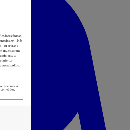
icadores únicos,
esentadas em «Nós
o» ou retirar o
s e anúncios que
sentimento a
e inferior
a nossa política
ção. Armazenar
 conteúdos,