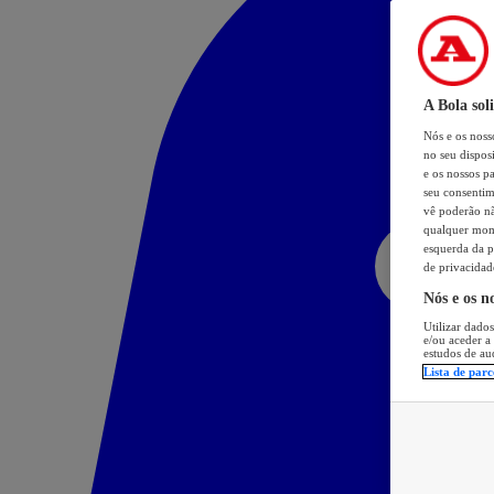
A Bola sol
Nós e os nos
no seu dispos
e os nossos pa
seu consentim
vê poderão não
qualquer mome
esquerda da p
de privacidad
Nós e os n
Utilizar dados
e/ou aceder a
estudos de au
Lista de parc