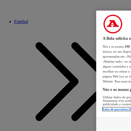
Futebol
A Bola solicita 
Nós e os nossos
298
únicos, no seu dispos
apresentadas em «Nós 
«Rejeitar tudo» ou re
alguns conteúdos e an
escolhas ou retirar 
página Web (ou no íc
Website. Para mais in
Nós e os nossos
Utilizar dados de geo
Armazenar e/ou aced
publicidade e conteú
Lista de parceiros (