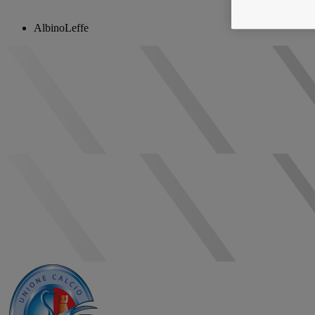
AlbinoLeffe