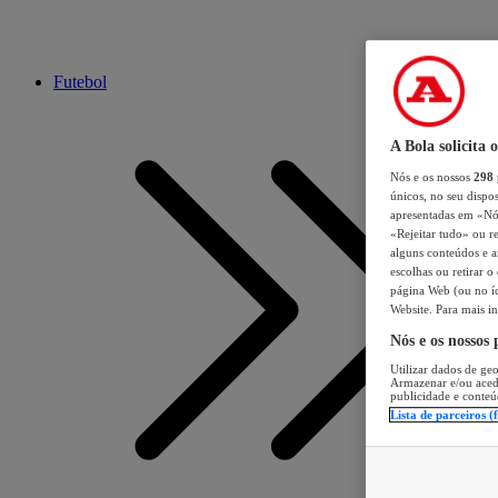
Futebol
A Bola solicita 
Nós e os nossos
298
únicos, no seu dispos
apresentadas em «Nós 
«Rejeitar tudo» ou re
alguns conteúdos e an
escolhas ou retirar 
página Web (ou no íc
Website. Para mais in
Nós e os nossos
Utilizar dados de geo
Armazenar e/ou aced
publicidade e conteú
Lista de parceiros (